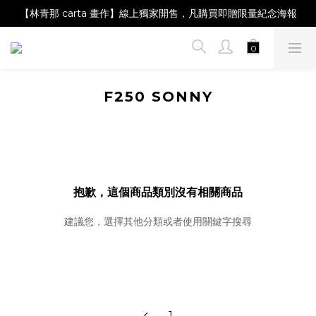
【林青那 carta 畫作】線上獨家開售，凡購買即贈限量紀念海報
【Magazine B】單筆消費滿NT$2,000，即贈閱讀禮物明信片組
【Magazine B】單筆消費滿NT$2,000，即贈閱讀禮物明信片組
F250 SONNY
抱歉，這個商品類別沒有相關商品
建議您，選擇其他分類或者使用關鍵字搜尋
1