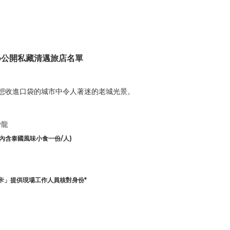
to公開私藏清邁旅店名單
住想收進口袋的城市中令人著迷的老城光景。
）
沙龍
(內含泰國風味小食一份/人)
房卡」提供現場工作人員核對身份*