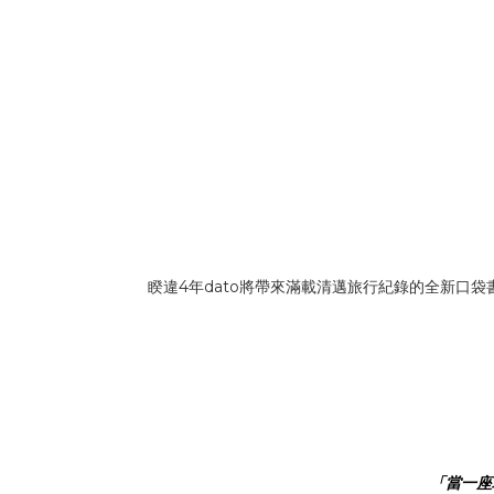
睽違4年dato將帶來滿載清邁旅行紀錄的全新口
「當一座