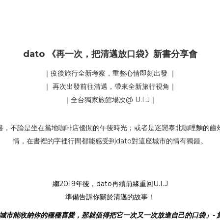
dato 《再一次，把清邁放口袋》新書分享會
｜疫後旅行全新考察，重整心情即刻出發 ｜
｜ 再次出發前往清邁，帶來全新旅行視角｜
｜全台獨家旅館場次@ U.I.J｜
袋書，不論是坐在當地咖啡店優閒的午後時光；或者是迷戀泰北咖哩麵的
情，在書裡的字裡行間都能感受到dato對這座城市的情有獨鍾。
繼2019年後，dato再續前緣重回U.I.J
準備告訴你關於清邁的故事！
城市能收納你的種種喜愛，那就值得把它一次又一次放進自己的口袋」- 旅男