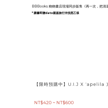
BBBooks 粅粅書店現場同步販售《再一次，把清邁放口袋》&
* 購書即贈dato親簽旅行沖洗照乙張
【限時預購中】U.I.J X ‘apeli
NT$420 ~ NT$600