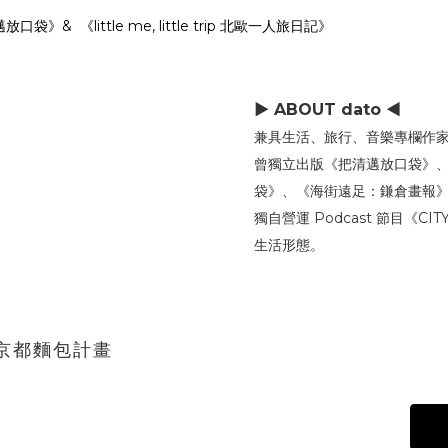
 《little me, little trip 北歐一人旅日記》
▶ ABOUT dato ◀
兼具生活、旅行、音樂專欄作
曾獨立出版《把清邁放口袋》
袋》、《海街遠足：鎌倉畫報》與《lit
獨自營運 Podcast 節目《C
生活形態。
la 京都麵包計畫