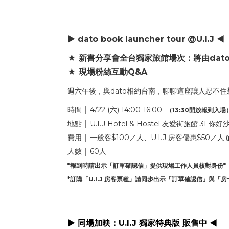
▶ dato book launcher tour @U.I.J ◀
★ 新書分享會全台獨家旅館場次：將由da
★ 現場粉絲互動Q&A
週六午後，與dato相約台南，聊聊這座讓人忍不
｜
時間
4/22 (六) 14:00-16:00
（13:30開放報到入場
｜
地點
U.I.J Hotel & Hostel 友愛街旅館 3F你好
｜
費用
一般客$100／人、U.I.J 房客優惠$50／人
｜
人數
60人
*報到時請出示「訂單確認信」提供現場工作人員核對身份*
*訂購「U.I.J 房客票種」請同步出示「訂單確認信」與「
▶ 同場加映：U.I.J 獨家特典版 販售中 ◀