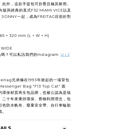
。此外，這款手提包可折疊且極其耐用。
E橫向版與經典的直式F52 MIAMI VICE以及
 SONNY一起，成為FREITAG目前針對
。
65 × 320 mm (L × W × H)
I WIDE
嗎？可以私訊我們的Instagram:
U.I.J
 Freitag兄弟倆在1993年掀起的一場背包
nger Bag "F13 Top Cat" 面
的環保材質再生包品牌，也被公認為是瑞
。二十年來秉持環保、舊物利用理念，包
彩色防水帆布、廢棄安全帶、自行車輪胎
成。
AILS