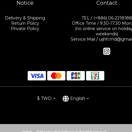
Notice
Contact
Delivery & Shipping
TEL / (+886) 06-221818
Return Policy
Office Time / 9:30-17:30 Mon.-
Private Policy
(no online service on holida
weekends)
Service Mail / uijhh.md@gma
$
TWD
English