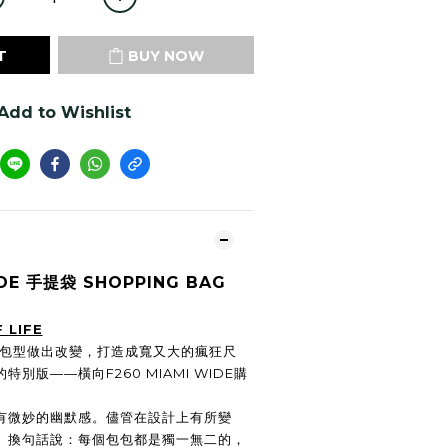
T
BUY NOW
Add to Wishlist
DE
手提袋 SHOPPING BAG
 LIFE
經典包型做出改變，打造成寬又大的瘋狂尺
別版——橫向F260 MIAMI WIDE購
有微妙的幽默感。儘管在設計上有所變
。換句話說：每個包包都是獨一無二的，