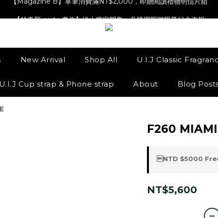
【Magazine B】單筆消費滿NT$2,000，即贈閱讀禮物明信片組
【林青那 carta 畫作】線上獨家開售，凡購買即贈限量紀念海報
【夏日降溫🧊對策單品】系列商品滿額現折 NT$300！
【Magazine B】單筆消費滿NT$2,000，即贈閱讀禮物明信片組
s
New Arrival
Shop All
U.I.J Classic Fragran
U.I.J Cup strap & Phone strap
About
Blog Post
E
F260 MIAM
NTD $5000 Free
NT$5,600