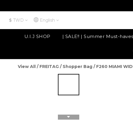
$
TWD
English
U.I.J SHOP
| SALE!! | Summer Must-have
View All
/
FREITAG
/
Shopper Bag
/
F260 MIAMI WID