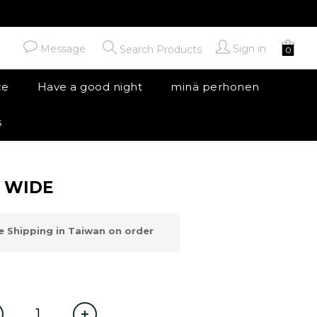
Message
Sign in
Search Products
ce
Have a good night
minä perhonen
s
BUY NOW
I WIDE
 Shipping in Taiwan on order