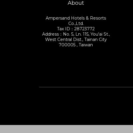
About
Ampersand Hotels & Resorts
Co.,Ltd.
Tax ID：28723772
Address：No. 5, Ln. 115, You'ai St.,
West Central Dist., Tainan City
700005 , Taiwan