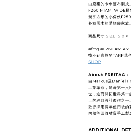
由廢棄的卡車篷布製成
F260 MIAMI WID
幾乎方形的小傢伙F250
各種需求的購物袋家族
商品尺寸 SIZE: 510 × 1
#frtg #F260 #MIAM
找不到喜歡的TARP花色
SHOP
About FREITAG :
由Markus及Daniel
工業革命，隨著第一只Messe
世，進而開拓世界第一
士的經典設計傑作之一
款皆採用長年使用後的
內胎等回收材質手工製
ADDITIONAL DET