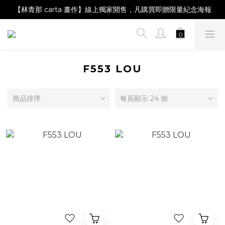
【Magazine B】單筆消費滿NT$2,000，即贈閱讀禮物明信片組
【林青那 carta 畫作】線上獨家開售，凡購買即贈限量紀念海報
【夏日降溫🧊對策單品】系列商品滿額現折 NT$300！
【Magazine B】單筆消費滿NT$2,000，即贈閱讀禮物明信片組
F553 LOU
商品排序
每頁顯示 24 個