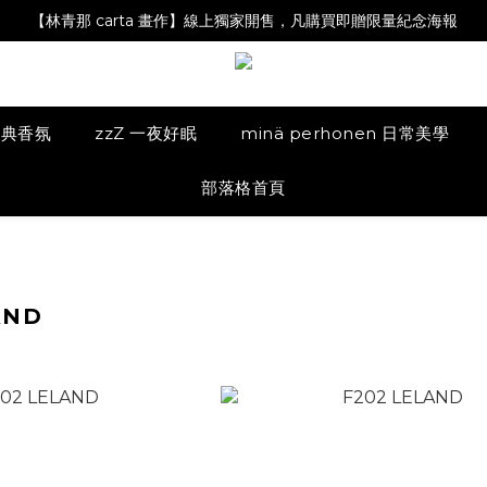
【林青那 carta 畫作】線上獨家開售，凡購買即贈限量紀念海報
【Magazine B】單筆消費滿NT$2,000，即贈閱讀禮物明信片組
【Magazine B】單筆消費滿NT$2,000，即贈閱讀禮物明信片組
 經典香氛
zzZ 一夜好眠
minä perhonen 日常美學
部落格首頁
AND