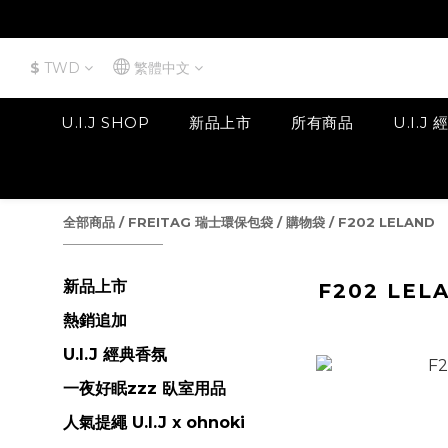
$
TWD
繁體中文
U.I.J SHOP
新品上市
所有商品
U.I.J
全部商品
/
FREITAG 瑞士環保包袋
/
購物袋
/
F202 LELAND
新品上市
F202 LEL
熱銷追加
U.I.J 經典香氛
一夜好眠zzz 臥室用品
人氣提繩 U.I.J x ohnoki