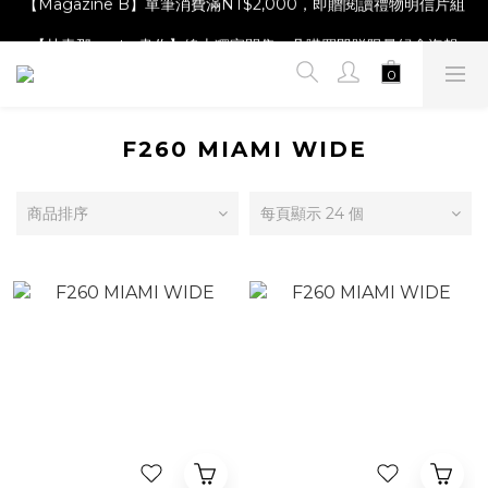
【Magazine B】單筆消費滿NT$2,000，即贈閱讀禮物明信片組
【林青那 carta 畫作】線上獨家開售，凡購買即贈限量紀念海報
【夏日降溫🧊對策單品】系列商品滿額現折 NT$300！
【Magazine B】單筆消費滿NT$2,000，即贈閱讀禮物明信片組
F260 MIAMI WIDE
商品排序
每頁顯示 24 個