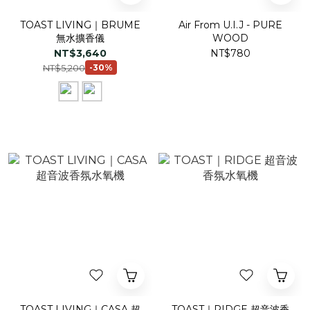
TOAST LIVING｜BRUME
Air From U.I.J - PURE
無水擴香儀
WOOD
NT$3,640
NT$780
NT$5,200
-30%
TOAST LIVING｜CASA 超
TOAST｜RIDGE 超音波香