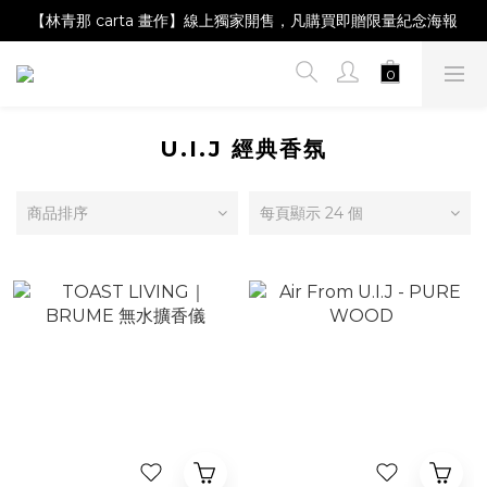
【Magazine B】單筆消費滿NT$2,000，即贈閱讀禮物明信片組
【林青那 carta 畫作】線上獨家開售，凡購買即贈限量紀念海報
【夏日降溫🧊對策單品】系列商品滿額現折 NT$300！
【Magazine B】單筆消費滿NT$2,000，即贈閱讀禮物明信片組
U.I.J 經典香氛
商品排序
每頁顯示 24 個