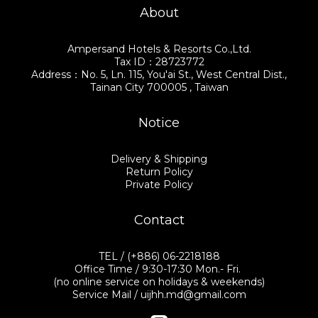
About
Ampersand Hotels & Resorts Co.,Ltd.
Tax ID：28723772
Address：No. 5, Ln. 115, You'ai St., West Central Dist.,
Tainan City 700005 , Taiwan
Notice
Delivery & Shipping
Return Policy
Private Policy
Contact
TEL / (+886) 06-2218188
Office Time / 9:30-17:30 Mon.- Fri.
(no online service on holidays & weekends)
Service Mail / uijhh.md@gmail.com