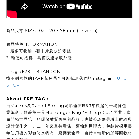
商品尺寸 SIZE: 105 × 20 × 78 mm (l × w × h)
商品特色 INFORMATION:
1. 最多可收納13張卡片及少許零錢
2. 輕便可摺疊，具備快速拿取外袋
#frtg #F281 #BRANDON
找不到喜歡的TARP花色嗎？可以私訊我們的Instagram:
U.I.J
SHOP
About FREITAG :
由Markus及Daniel Freitag兄弟倆在1993年掀起的一場背包工
業革命，隨著第一只Messenger Bag "F13 Top Cat" 面世，進
而開拓世界第一的環保材質再生包品牌，也被公認為是瑞士的經典
設計傑作之一。二十年來秉持環保、舊物利用理念，包款皆採用長
年使用後的彩色防水帆布、廢棄安全帶、自行車輪胎內胎等回收材