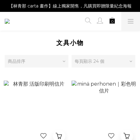
【Magazine B】單筆消費滿NT$2,000，即贈閱讀禮物明信片組
【林青那 carta 畫作】線上獨家開售，凡購買即贈限量紀念海報
【夏日降溫🧊對策單品】系列商品滿額現折 NT$300！
【Magazine B】單筆消費滿NT$2,000，即贈閱讀禮物明信片組
文具小物
商品排序
每頁顯示 24 個