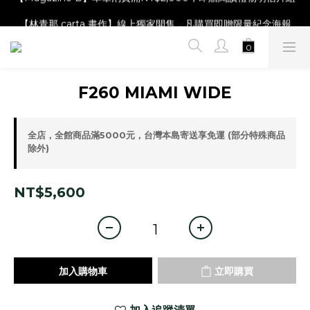
【Magazine B】單筆消費滿NT$2,000，即贈閱讀禮物明信片組
【林青那 carta 畫作】線上獨家開售，凡購買即贈限量紀念海報
【夏日降溫🧊對策單品】系列商品滿額現折 NT$300！
【Magazine B】單筆消費滿NT$2,000，即贈閱讀禮物明信片組
F260 MIAMI WIDE
全店，全館商品滿5000元，台灣本島寄送享免運 (部分特殊商品
除外)
NT$5,600
加入購物車
立即購買