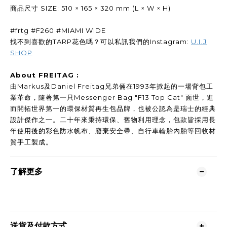
商品尺寸 SIZE: 510 × 165 × 320 mm (L × W × H)
#frtg #F260 #MIAMI WIDE
找不到喜歡的TARP花色嗎？可以私訊我們的Instagram:
U.I.J
SHOP
About FREITAG :
由Markus及Daniel Freitag兄弟倆在1993年掀起的一場背包工
業革命，隨著第一只Messenger Bag "F13 Top Cat" 面世，進
而開拓世界第一的環保材質再生包品牌，也被公認為是瑞士的經典
設計傑作之一。二十年來秉持環保、舊物利用理念，包款皆採用長
年使用後的彩色防水帆布、廢棄安全帶、自行車輪胎內胎等回收材
質手工製成。
了解更多
送貨及付款方式