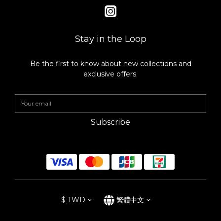
（去蒂頭綑綁即可） 薑片數片 白胡椒粒 辣椒1-2根 《調味》 醬油
100ml 清酒200ml 味醂150ml 冰糖一大匙 1. 熱鍋後放入豬五花，
將每一面都煎至上色後下青蔥與薑片嗆香，最後放入冰糖拌炒，增
添滷肉色澤。 2. 倒入所有的調味料、白蘿蔔、香菇、白胡椒粒、辣
Stay in the Loop
椒，並開中大火使煮滾後轉小火燉煮90分鐘。（可以用烘焙紙做一
個落蓋幫助入味上色） 3. 確認軟度，如果覺得還不夠可以再拉長時
間燉煮。達到理想軟度後關火，放入準備好的水煮蛋入鍋浸泡湯之
Be the first to know about new collections and
即可。 ｜洋蔥味噌湯｜ 洋蔥一顆 鴻禧菇一包 紅蘿蔔（切成小片
exclusive offers.
狀） 豆薯（切成小片狀） 栗子南瓜（切成一口狀） 味噌一大匙（依
喜好調整） 味醂一大匙 紅蘿蔔、豆薯切成小片狀，栗子南瓜則切成
適當大小。取一湯鍋，在鍋內放入切絲的洋蔥燉煮約五分鐘，再放
入紅蘿蔔、豆薯、鴻禧菇及栗子南瓜一起拌炒，待食材軟化後關火
再放入味噌與味醂，請依照喜好調整鹹度，起鍋後可以灑上一些青
Subscribe
蔥點綴。 ☑️每天都想使用的日本漆琳堂Rin & Co.漆器餐具 自從有
了兩個小孩之後，谷川太太對於挑選餐器的必要條件是「摔不壞、
多用途、可以放入洗碗機」同時還要兼具生活美感。 本來就有買過
木製漆器的谷川太太，一直苦惱於漆器的高貴而常常將其束之高
閣。實際接觸日本漆琳堂的Rin &Co漆器，繽紛的色彩馬上就牢牢
抓住孩子們的心，輕薄的樹脂素材完全沒有陶瓷器的厚重感，也不
怕摔落地面，家裡有小朋友使用上十分安心。理想中的餐器並非譁
眾取寵的樣式，而是日常實用又能兼具美感。每一件皆為日本職人
手工上漆的漆琳堂Rin &Co漆器，天然的生漆除了防燙，還兼具抗
$
TWD
繁體中文
菌、保溫等多重性能，最讓人驚艷的是「硬漆系列」居然還可以放
入洗碗機內清洗，讓漆器不再只是高貴的工藝品。 在生活中使用著
漆琳堂的Rin &Co漆器，就能深刻感受到這款漆器滲透於日常中