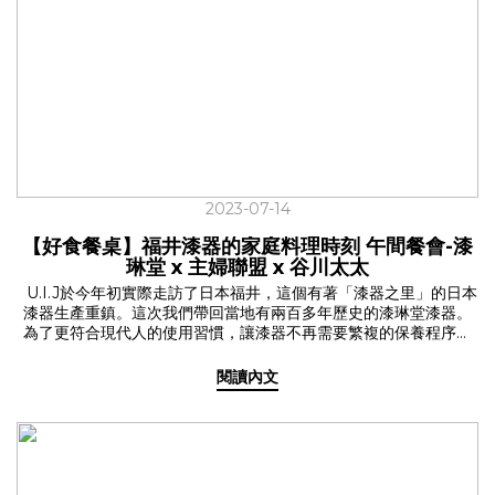
搭配輕巧的重量，方便掛在任何包袋上，隨時都能解放雙手！ 【迷
你補水夥伴】 U.I.J 輕量保溫瓶✔ U.I.J 三色限定販售✔ 120ml &
180ml 雙尺寸把輕量耐看的保溫瓶，帶進生活裡！
2023-07-14
【好食餐桌】福井漆器的家庭料理時刻 午間餐會-漆
琳堂 x 主婦聯盟 x 谷川太太
U.I.J於今年初實際走訪了日本福井，這個有著「漆器之里」的日本
漆器生產重鎮。這次我們帶回當地有兩百多年歷史的漆琳堂漆器。
為了更符合現代人的使用習慣，讓漆器不再需要繁複的保養程序，
加入了更多繽紛色彩，還能放入洗碗機內清洗。漆琳堂的漆器不僅
便利日常，同時交融著精湛的技藝、職人精神與手感溫度的工藝。
閱讀內文
延續著五月【谷川太太-收服全家人的獨家食譜】的食譜分享，於六
月初夏之際，我們再次邀請到了谷川太太與主婦聯盟合作社現身
U.I.J，利用台灣優質食材結合日本福井漆琳堂的漆器，透過視覺加
上味覺的五感體驗，一起來U.I.J好好吃飯，打造出一場日式家庭料
理的好食餐桌。 ✓用消費改善社會的主婦聯盟合作社 U.I.J的好食餐
桌不僅是場餐桌上的饗宴，更志在串聯起每一個共好的理念，成為