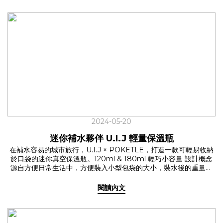
ohnoki 幫你一起解放雙手，開心出遊！ ✦ 喝手搖也能帥 飲料提杯
帶 2.0✓ 新色出擊，找到你的命定色系從經典3色，展開到讓人選擇
困難發作的8色，U.I.J 獨家聯名系列選用大受好評的透明扣件，只
有這裡才買得到的組合！日常色系，隨著心情更換，專屬的最佳單
品！ >> 橄欖綠、黑底金紋、沙色、淺灰、深灰黑點 反光色系，夜
間走在路上，兼具有型和安全！ >> 黑色、藍色、橘色 ✓ 伸縮自
如，彈性容納各種瓶口專利設計，提杯帶的口徑可根據杯型調整大
小，不再受限於單一杯型，一手就能提起所需的水分。無論是早餐
熱美式的咖啡杯、午休熱量補給的手搖飲品或是能裝溫熱水的保溫
瓶，都能帶著走！ ✓ 長短也能調整，使用情境彈性大升級採用獨家
設計的2.0新版，可以因應不同情境，調整長度與方向，挑戰提繩的
最大可能！ ✦ 輕便率性的手機繩系列日常裡常有忙著拿食物、飲
料，訊息響起的經驗，又或是戶外活動時，想以拍照紀錄生活，卻
2024-05-20
都在找尋手機時手忙腳亂，為了保持生活的優雅，延伸調節設計的
U.I.J 手機繩系列，這時候就能輕鬆解決你的煩惱！ ✓ 百搭人氣色
迷你補水夥伴 U.I.J 輕量保溫瓶
系淺灰、沙色、黑底金紋，適用各種穿搭！ ✓ 2種長度背繩- 不論
在補水容易的城市旅行，U.I.J × POKETLE，打造一款可輕易收納
掛脖或斜背都OK！腕繩- 隨手拎起輕鬆帶著走✓ 不可或缺的手機墊
於口袋的迷你真空保溫瓶。120ml & 180ml 輕巧小容量 設計概念
片連結手機繩與手機的必備零件，購買即贈！適用於大部份手機型
源自方便日常生活中，方便裝入小型包袋的大小，裝水後的重量也
號。 讓 U.I.J x ohnoki 系列成為你的日常幫手，率性生活，保持時
不到300g，隨身攜帶也無負擔！ 萬用大小，陪你度過各種情境 ✩
尚！✔ 飲料提杯帶 2.0✔ 手機繩系列
喜歡輕運動的你 ✩ 室內的瑜珈和抱石活動，不需要大量飲水，
閱讀內文
120ml 的容量剛剛好！✩ 時常通勤的你 ✩ 小尺寸收在隨身包包或口
袋裡更方便取用，通勤路上也別忘記補水！✩ 作為媽媽的你 ✩ 外出
需要泡奶粉時，輕量保溫瓶正是好幫手，不僅能保持溫度，且小巧
不佔空間，輕鬆帶出門！ 扣環設計，方便帶著走 特別的扣環設計，