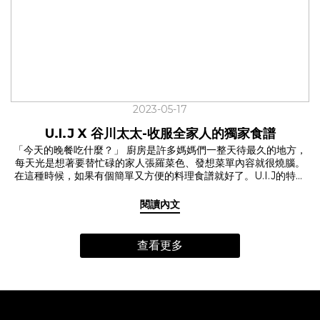
一個善的循環。 現代人為生活奔波，許多家庭很少好好坐下來吃頓
飯。怎樣吃是既健康又對環境友善？於是開始有人開始關注食材從
哪裡來，在意自己到底吃了什麼？號稱是全台灣最強媽媽聚集地的
主婦聯盟合作社，因為食安問題的屢次發生，開始集結了有健康概
念和環境意識的消費者們。 「一個人的聲音也許單薄，透過眾人的
集結與社會力的展現，一包米、一籃菜，我們相信消費可以改善社
會。」餐會的一開始，主婦聯盟合作社的代表曼妮娓娓道來主婦聯
盟合作社的故事。 所謂的從產地到餐桌可不是說說而已，餐會的食
2023-05-17
材挑選了來自屏東中央畜牧場的豬五花、花蓮富里的茉莉香米、嘉
義穀盛的有機味噌等，皆是主婦聯盟合作的社員，一步一腳印走訪
U.I.J X 谷川太太-收服全家人的獨家食譜
產地，實際與生展者對話、把關的食材。 「因為生產者瞭解合作社
「今天的晚餐吃什麼？」 廚房是許多媽媽們一整天待最久的地方，
的需求，特別選擇丘陵區用藥較少甚至不用農藥的米留給合作社。
每天光是想著要替忙碌的家人張羅菜色、發想菜單內容就很燒腦。
供給合作社米的產區在隱密的山裡，當地的生產者，多數是原住
在這種時候，如果有個簡單又方便的料理食譜就好了。U.I.J的特別
民，在耕種上幾乎不太用農藥或化學肥料，用自然的方式去栽種稻
企劃【每天都想吃的料理食譜】邀請到有兩位可愛女兒的谷川太
米。」主婦聯盟合作社的另一位夥伴慧蓓跟我們分享著這次餐會所
太，獻上她收服全家人的獨家食譜。 ☑️料理的重點其實在於…? 幾乎
享用的茉莉香米的由來。 從生產、加工、包裝、運送、使用到廢
閱讀內文
每天都會幫家人做飯的谷川太太，料理手腕來自於媽媽的真傳。谷
棄，選擇相對友善環境的產品，透過對生產環境的親近與了解，以
川太太分享著她的料理心法是「利用簡單的食材，快速的上一桌好
計畫性消費與合理價格給予在地生產者支持，也讓消費者在購買中
菜」每天做飯雖然辛苦，老實說偶爾也有發懶告假的時候，但料理
實踐綠色生活。 ✓日式家常料理精髓的「一汁一菜」 場景拉回到廚
查看更多
的真諦在於珍惜每一個平凡的小時刻，一起好好吃飯與家人共渡的
房，Ｕ.I.J三樓的共享廚房內氤氳瀰漫，一陣滷肉香撲鼻而來，湯鍋
溫暖時光才是樂趣所在。 ☑️輕鬆呈現日式家常料理精髓的「一汁一
內熱湯滾動伴隨著飄香而出的味噌香。主廚谷川太太氣定神閒地漫
菜」漆琳堂Rin & Co.漆餐器 這次谷川太太帶來了「日式東坡肉」與
步在廚房內，將料理一一盛入漆琳堂的漆器內。利用主婦聯盟合作
「洋蔥味噌湯」兩樣拿手家常菜。日常的家庭料理，只要有一碗
社提供的優質食材，打造出日式東坡肉，搭配季節時蔬與日式味噌
飯、一道菜和一碗內容豐富的湯，就很足夠。因為簡單，更讓人注
湯的日式家常料理。 ✓因為簡單，所以更讓人注重 「先生婚前是長
重好的食材。普通的美味，雖不起眼卻但能使人感到安心。 好好吃
期外食的人，這跟我原生家庭的飲食習慣不太一樣。於是婚後我儘