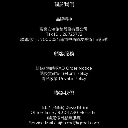
關於我們
飯，更要好好挑選一件餐器，器皿來自於U.I.J實際走訪日本福井百
量能煮就煮，不見得是少油少鹽，但吃進去到每一口都要很安
年老店漆琳堂的Rin & Co.系列漆器。渾圓可愛的小碗適合裝入熱呼
心。」 「雖然有時候也是會發懶叫Uber外送！笑」 谷川太太在餐
呼的湯品，天然生漆本身具有的抗熱性，裝入熱湯不易燙手，開口
會中跟大家分享著自己的料理心法。習慣在市場採買食材，不會特
品牌精神
稍寬的平碗則適合當作飯碗或是沙拉碗使用。 重頭戲的主菜「日式
別設定菜色，而是看到想吃的、在腦中有生出一道菜，就會把它買
東坡肉」，則挑選了寬度近20公分的深碗，被谷川太太笑稱是沙漠
回家了。谷川太太抱持著讓家人吃到健康料理的心意，雖不是天天
富寓安泊旅館股份有限公司
玫瑰紅的亮粉色，裝入東坡肉讓人眼睛為之一亮！深碗適合一家四
大菜，只要善用好的食材和簡單的食譜，再加上好的餐器，就能兼
Tax ID：28723772
口分菜用剛剛好，如果是一個人吃飯的話，亦有尺寸稍小的尺寸可
顧視覺與味覺，輕鬆端上一桌好菜。當然，最重要的是珍惜與身邊
聯絡地址：700005台南市中西區友愛街115巷5號
供挑選。 ☑️谷川家的soul food 日式東坡肉 有別於中式東坡肉，谷
的人一起度過每個平凡的小時刻。 生活就是細節的不斷堆疊，飲食
川太太更喜歡日式東坡肉呈現的清爽口感。日式東坡肉日文又叫
也一樣。食物有時候不只是食物，它不僅能填飽肚子，還常常喚回
「角煮」，四四方方的豬五花肉塊，橫切面清晰地展現着五層紋
生命當中的記憶。在六月初夏的午間，謝謝所有來參與好食餐桌的
顧客服務
理，未煮已經想像到它的口感。料理時會以日本酒、醬油、糖、味
每一位客人，與我們共同創造出一場縱橫於台日之間的餐桌風景。
醂，以及蔥、薑等香料蔬菜等為滷汁燉煮，滷到軟嫩的五花肉取一
也期盼透過餐會，透過使用感受到職人漆器手藝的美好，體驗福井
塊在飯上，澆上肉汁搭配燉軟的白蘿蔔。這道谷川家的招牌料理，
漆器的魅力，在優質的器具陪伴下度過美好的每一個時光。 【關於
訂購須知與FAQ Order Notice
讓谷川先生忙碌了一整天回到家，不到五分鐘就扒完一碗飯，果然
漆琳堂漆器】 https://www.uijshop.com.tw/zh-
退換貨政策 Return Policy
香噴噴的料理魔力無人可擋，馬上安撫了一家人飢腸轆轆的肚皮。
hant/categories/shitsurindo 【關於谷川太太的食譜】
隱私政策 Private Policy
☑️營養滿點的洋蔥味噌湯 有了一道好菜，當然要搭配一碗好湯。谷
https://www.uijshop.com.tw/blog/posts/uij-rinco-hiannn 【關
川家裡餐桌上常常出現的洋蔥味噌湯。谷川太太提到，煮味噌湯的
於主婦聯盟合作社】 https://www.hucc-coop.tw/
重點是要加入一些容易引出甜味的蔬菜，才會讓湯頭更顯濃郁。把
聯絡我們
洋蔥切絲、豆薯切片放入湯裡熬煮出甜味，再放入小孩們喜歡的南
瓜、紅蘿蔔與雪白菇，蔬菜吸滿了味噌的精華，單純鹹甜的味道天
天喝不膩。重點是快速就可上桌，可以說是全天下媽媽們最強大的
TEL / (+886) 06-2218188
後備支援。 小秘訣是記得要關火後再投入味噌，用大火滾過的味噌
Office Time / 9:30-17:30 Mon.- Fri.
反而會容易把苦味和澀味煮出來，會破壞原有的香氣和甜味。一鍋
(國定假日恕無服務)
熱呼呼的湯上桌囉。 ｜日式東坡肉｜ 豬五花肉切塊（約3-4cm) 白
Service Mail / uijhh.md@gmail.com
蘿蔔（切成厚半月形） 香菇（依喜好） 水煮蛋（依喜好） 青蔥兩隻