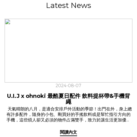
Latest News
2024-08-07
U.I.J x ohnoki 最酷夏日配件 飲料提杯帶&手機背
繩
天氣晴朗的八月，是適合安排戶外活動的季節！出門在外，身上總
有許多配件，隨身的小包、剛買好的手搖飲料或是幫忙指引方向的
手機，這些煩人卻又必須的物件占滿雙手，致力於讓生活更加優雅
的我們，曾推出「飲料提杯帶」大受好評，在愛友們瘋狂敲碗下，
我們再次與品牌朋友ohnoki 合作，升級了人氣定番「飲料提杯帶
閱讀內文
2.0」還推出了生活好幫手「手機背繩」！ 這個夏天，讓 U.I.J x