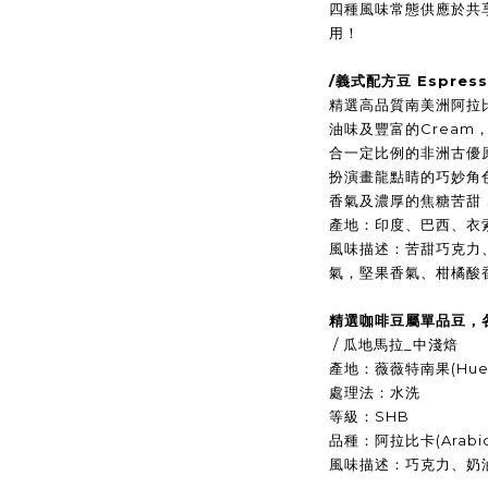
四種風味常態供應於共
用！
/義式配方豆 Espres
精選高品質南美洲阿拉
油味及豐富的Crea
合一定比例的非洲古優
扮演畫龍點睛的巧妙角
香氣及濃厚的焦糖苦甜，
產地：印度、巴西、衣
風味描述：苦甜巧克力
氣，堅果香氣、柑橘酸
精選咖啡豆屬單品豆，
/ 瓜地馬拉_中淺焙
產地：薇薇特南果(Hueh
處理法：水洗
等級：SHB
品種：阿拉比卡(Arabic
風味描述：巧克力、奶