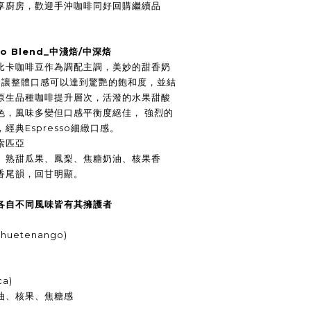
享廚房，歡迎手沖咖啡同好回購繼續品
so Blend_中淺焙/中深焙
比卡咖啡豆作為調配主調，美妙的甜香奶
m，讓整體口感可以達到驚艷的飽和度，並結
原生品種咖啡提升層次，活潑的水果甜酸
色，風味多變但口感平衡度絕佳， 強烈的
經典Espresso細緻口感。
索匹亞
、熟甜瓜果、鳳梨、焦糖奶油、核果香
香尾韻，回甘明顯。
各自不同風味皆有其擁護者
uetenango)
a)
油、核果、焦糖感