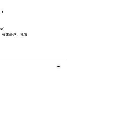
n)
a)
、莓果酸感、扎實