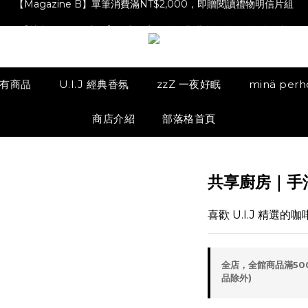
【Magazine B】單筆消費滿NT$2,000，即贈閱讀禮物明信片組
【林青那 carta 畫作】線上獨家開售，凡購買即贈限量紀念海報
【夏日降溫🧊對策單品】系列商品滿額現折 NT$300！
【Magazine B】單筆消費滿NT$2,000，即贈閱讀禮物明信片組
有商品
U.I.J 經典香氛
zzZ 一夜好眠
minä per
商店介紹
部落格首頁
共享廚房｜手
喜歡 U.I.J 精選
全店，全館商品滿50
品除外)