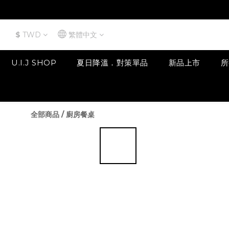
$
TWD
繁體中文
U.I.J SHOP
夏日降溫．對策單品
新品上市
所
全部商品
/
廚房餐桌