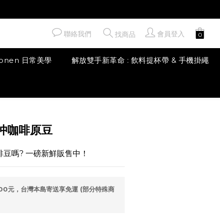
聯絡我們
會員登入
找商品
honen 日常美學
解放雙手新革命 : 飲料提杯帶 & 手機掛繩
立即購買
沖咖啡原豆
的咖啡豆嗎? 一磅新鮮販售中！
00元，台灣本島寄送享免運 (部分特殊商