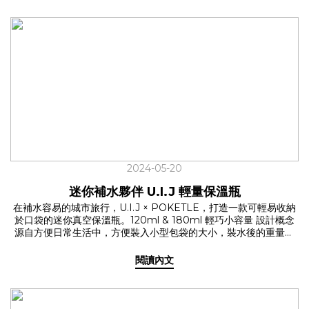
ohnoki 幫你一起解放雙手，開心出遊！ ✦ 喝手搖也能帥 飲料提杯
帶 2.0✓ 新色出擊，找到你的命定色系從經典3色，展開到讓人選擇
困難發作的8色，U.I.J 獨家聯名系列選用大受好評的透明扣件，只
有這裡才買得到的組合！日常色系，隨著心情更換，專屬的最佳單
品！ >> 橄欖綠、黑底金紋、沙色、淺灰、深灰黑點 反光色系，夜
間走在路上，兼具有型和安全！ >> 黑色、藍色、橘色 ✓ 伸縮自
如，彈性容納各種瓶口專利設計，提杯帶的口徑可根據杯型調整大
小，不再受限於單一杯型，一手就能提起所需的水分。無論是早餐
熱美式的咖啡杯、午休熱量補給的手搖飲品或是能裝溫熱水的保溫
瓶，都能帶著走！ ✓ 長短也能調整，使用情境彈性大升級採用獨家
設計的2.0新版，可以因應不同情境，調整長度與方向，挑戰提繩的
最大可能！ ✦ 輕便率性的手機繩系列日常裡常有忙著拿食物、飲
料，訊息響起的經驗，又或是戶外活動時，想以拍照紀錄生活，卻
2024-05-20
都在找尋手機時手忙腳亂，為了保持生活的優雅，延伸調節設計的
U.I.J 手機繩系列，這時候就能輕鬆解決你的煩惱！ ✓ 百搭人氣色
迷你補水夥伴 U.I.J 輕量保溫瓶
系淺灰、沙色、黑底金紋，適用各種穿搭！ ✓ 2種長度背繩- 不論
在補水容易的城市旅行，U.I.J × POKETLE，打造一款可輕易收納
掛脖或斜背都OK！腕繩- 隨手拎起輕鬆帶著走✓ 不可或缺的手機墊
於口袋的迷你真空保溫瓶。120ml & 180ml 輕巧小容量 設計概念
片連結手機繩與手機的必備零件，購買即贈！適用於大部份手機型
源自方便日常生活中，方便裝入小型包袋的大小，裝水後的重量也
號。 讓 U.I.J x ohnoki 系列成為你的日常幫手，率性生活，保持時
不到300g，隨身攜帶也無負擔！ 萬用大小，陪你度過各種情境 ✩
尚！✔ 飲料提杯帶 2.0✔ 手機繩系列
喜歡輕運動的你 ✩ 室內的瑜珈和抱石活動，不需要大量飲水，
閱讀內文
120ml 的容量剛剛好！✩ 時常通勤的你 ✩ 小尺寸收在隨身包包或口
袋裡更方便取用，通勤路上也別忘記補水！✩ 作為媽媽的你 ✩ 外出
需要泡奶粉時，輕量保溫瓶正是好幫手，不僅能保持溫度，且小巧
不佔空間，輕鬆帶出門！ 扣環設計，方便帶著走 特別的扣環設計，