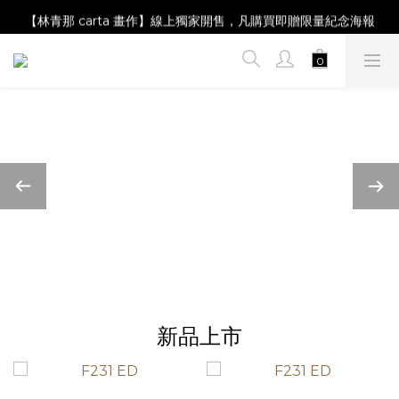
【Magazine B】單筆消費滿NT$2,000，即贈閱讀禮物明信片組
【林青那 carta 畫作】線上獨家開售，凡購買即贈限量紀念海報
【夏日降溫🧊對策單品】系列商品滿額現折 NT$300！
【Magazine B】單筆消費滿NT$2,000，即贈閱讀禮物明信片組
新品上市