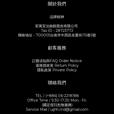
關於我們
飯，更要好好挑選一件餐器，器皿來自於U.I.J實際走訪日本福井百
量能煮就煮，不見得是少油少鹽，但吃進去到每一口都要很安
年老店漆琳堂的Rin & Co.系列漆器。渾圓可愛的小碗適合裝入熱呼
心。」 「雖然有時候也是會發懶叫Uber外送！笑」 谷川太太在餐
呼的湯品，天然生漆本身具有的抗熱性，裝入熱湯不易燙手，開口
會中跟大家分享著自己的料理心法。習慣在市場採買食材，不會特
品牌精神
稍寬的平碗則適合當作飯碗或是沙拉碗使用。 重頭戲的主菜「日式
別設定菜色，而是看到想吃的、在腦中有生出一道菜，就會把它買
東坡肉」，則挑選了寬度近20公分的深碗，被谷川太太笑稱是沙漠
回家了。谷川太太抱持著讓家人吃到健康料理的心意，雖不是天天
富寓安泊旅館股份有限公司
玫瑰紅的亮粉色，裝入東坡肉讓人眼睛為之一亮！深碗適合一家四
大菜，只要善用好的食材和簡單的食譜，再加上好的餐器，就能兼
Tax ID：28723772
口分菜用剛剛好，如果是一個人吃飯的話，亦有尺寸稍小的尺寸可
顧視覺與味覺，輕鬆端上一桌好菜。當然，最重要的是珍惜與身邊
聯絡地址：700005台南市中西區友愛街115巷5號
供挑選。 ☑️谷川家的soul food 日式東坡肉 有別於中式東坡肉，谷
的人一起度過每個平凡的小時刻。 生活就是細節的不斷堆疊，飲食
川太太更喜歡日式東坡肉呈現的清爽口感。日式東坡肉日文又叫
也一樣。食物有時候不只是食物，它不僅能填飽肚子，還常常喚回
「角煮」，四四方方的豬五花肉塊，橫切面清晰地展現着五層紋
生命當中的記憶。在六月初夏的午間，謝謝所有來參與好食餐桌的
顧客服務
理，未煮已經想像到它的口感。料理時會以日本酒、醬油、糖、味
每一位客人，與我們共同創造出一場縱橫於台日之間的餐桌風景。
醂，以及蔥、薑等香料蔬菜等為滷汁燉煮，滷到軟嫩的五花肉取一
也期盼透過餐會，透過使用感受到職人漆器手藝的美好，體驗福井
塊在飯上，澆上肉汁搭配燉軟的白蘿蔔。這道谷川家的招牌料理，
漆器的魅力，在優質的器具陪伴下度過美好的每一個時光。 【關於
訂購須知與FAQ Order Notice
讓谷川先生忙碌了一整天回到家，不到五分鐘就扒完一碗飯，果然
漆琳堂漆器】 https://www.uijshop.com.tw/zh-
退換貨政策 Return Policy
香噴噴的料理魔力無人可擋，馬上安撫了一家人飢腸轆轆的肚皮。
hant/categories/shitsurindo 【關於谷川太太的食譜】
隱私政策 Private Policy
☑️營養滿點的洋蔥味噌湯 有了一道好菜，當然要搭配一碗好湯。谷
https://www.uijshop.com.tw/blog/posts/uij-rinco-hiannn 【關
川家裡餐桌上常常出現的洋蔥味噌湯。谷川太太提到，煮味噌湯的
於主婦聯盟合作社】 https://www.hucc-coop.tw/
重點是要加入一些容易引出甜味的蔬菜，才會讓湯頭更顯濃郁。把
聯絡我們
洋蔥切絲、豆薯切片放入湯裡熬煮出甜味，再放入小孩們喜歡的南
瓜、紅蘿蔔與雪白菇，蔬菜吸滿了味噌的精華，單純鹹甜的味道天
天喝不膩。重點是快速就可上桌，可以說是全天下媽媽們最強大的
TEL / (+886) 06-2218188
後備支援。 小秘訣是記得要關火後再投入味噌，用大火滾過的味噌
Office Time / 9:30-17:30 Mon.- Fri.
反而會容易把苦味和澀味煮出來，會破壞原有的香氣和甜味。一鍋
(國定假日恕無服務)
熱呼呼的湯上桌囉。 ｜日式東坡肉｜ 豬五花肉切塊（約3-4cm) 白
Service Mail / uijhh.md@gmail.com
蘿蔔（切成厚半月形） 香菇（依喜好） 水煮蛋（依喜好） 青蔥兩隻