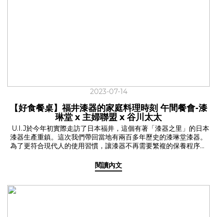
搭配輕巧的重量，方便掛在任何包袋上，隨時都能解放雙手！ 【迷
你補水夥伴】 U.I.J 輕量保溫瓶✔ U.I.J 三色限定販售✔ 120ml &
180ml 雙尺寸把輕量耐看的保溫瓶，帶進生活裡！
2023-07-14
【好食餐桌】福井漆器的家庭料理時刻 午間餐會-漆
琳堂 x 主婦聯盟 x 谷川太太
U.I.J於今年初實際走訪了日本福井，這個有著「漆器之里」的日本
漆器生產重鎮。這次我們帶回當地有兩百多年歷史的漆琳堂漆器。
為了更符合現代人的使用習慣，讓漆器不再需要繁複的保養程序，
加入了更多繽紛色彩，還能放入洗碗機內清洗。漆琳堂的漆器不僅
便利日常，同時交融著精湛的技藝、職人精神與手感溫度的工藝。
閱讀內文
延續著五月【谷川太太-收服全家人的獨家食譜】的食譜分享，於六
月初夏之際，我們再次邀請到了谷川太太與主婦聯盟合作社現身
U.I.J，利用台灣優質食材結合日本福井漆琳堂的漆器，透過視覺加
上味覺的五感體驗，一起來U.I.J好好吃飯，打造出一場日式家庭料
理的好食餐桌。 ✓用消費改善社會的主婦聯盟合作社 U.I.J的好食餐
桌不僅是場餐桌上的饗宴，更志在串聯起每一個共好的理念，成為