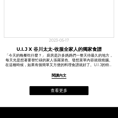
一個善的循環。 現代人為生活奔波，許多家庭很少好好坐下來吃頓
飯。怎樣吃是既健康又對環境友善？於是開始有人開始關注食材從
哪裡來，在意自己到底吃了什麼？號稱是全台灣最強媽媽聚集地的
主婦聯盟合作社，因為食安問題的屢次發生，開始集結了有健康概
念和環境意識的消費者們。 「一個人的聲音也許單薄，透過眾人的
集結與社會力的展現，一包米、一籃菜，我們相信消費可以改善社
會。」餐會的一開始，主婦聯盟合作社的代表曼妮娓娓道來主婦聯
盟合作社的故事。 所謂的從產地到餐桌可不是說說而已，餐會的食
2023-05-17
材挑選了來自屏東中央畜牧場的豬五花、花蓮富里的茉莉香米、嘉
義穀盛的有機味噌等，皆是主婦聯盟合作的社員，一步一腳印走訪
U.I.J X 谷川太太-收服全家人的獨家食譜
產地，實際與生展者對話、把關的食材。 「因為生產者瞭解合作社
「今天的晚餐吃什麼？」 廚房是許多媽媽們一整天待最久的地方，
的需求，特別選擇丘陵區用藥較少甚至不用農藥的米留給合作社。
每天光是想著要替忙碌的家人張羅菜色、發想菜單內容就很燒腦。
供給合作社米的產區在隱密的山裡，當地的生產者，多數是原住
在這種時候，如果有個簡單又方便的料理食譜就好了。U.I.J的特別
民，在耕種上幾乎不太用農藥或化學肥料，用自然的方式去栽種稻
企劃【每天都想吃的料理食譜】邀請到有兩位可愛女兒的谷川太
米。」主婦聯盟合作社的另一位夥伴慧蓓跟我們分享著這次餐會所
太，獻上她收服全家人的獨家食譜。 ☑️料理的重點其實在於…? 幾乎
享用的茉莉香米的由來。 從生產、加工、包裝、運送、使用到廢
閱讀內文
每天都會幫家人做飯的谷川太太，料理手腕來自於媽媽的真傳。谷
棄，選擇相對友善環境的產品，透過對生產環境的親近與了解，以
川太太分享著她的料理心法是「利用簡單的食材，快速的上一桌好
計畫性消費與合理價格給予在地生產者支持，也讓消費者在購買中
菜」每天做飯雖然辛苦，老實說偶爾也有發懶告假的時候，但料理
實踐綠色生活。 ✓日式家常料理精髓的「一汁一菜」 場景拉回到廚
查看更多
的真諦在於珍惜每一個平凡的小時刻，一起好好吃飯與家人共渡的
房，Ｕ.I.J三樓的共享廚房內氤氳瀰漫，一陣滷肉香撲鼻而來，湯鍋
溫暖時光才是樂趣所在。 ☑️輕鬆呈現日式家常料理精髓的「一汁一
內熱湯滾動伴隨著飄香而出的味噌香。主廚谷川太太氣定神閒地漫
菜」漆琳堂Rin & Co.漆餐器 這次谷川太太帶來了「日式東坡肉」與
步在廚房內，將料理一一盛入漆琳堂的漆器內。利用主婦聯盟合作
「洋蔥味噌湯」兩樣拿手家常菜。日常的家庭料理，只要有一碗
社提供的優質食材，打造出日式東坡肉，搭配季節時蔬與日式味噌
飯、一道菜和一碗內容豐富的湯，就很足夠。因為簡單，更讓人注
湯的日式家常料理。 ✓因為簡單，所以更讓人注重 「先生婚前是長
重好的食材。普通的美味，雖不起眼卻但能使人感到安心。 好好吃
期外食的人，這跟我原生家庭的飲食習慣不太一樣。於是婚後我儘