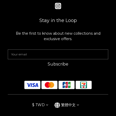
（去蒂頭綑綁即可） 薑片數片 白胡椒粒 辣椒1-2根 《調味》 醬油
100ml 清酒200ml 味醂150ml 冰糖一大匙 1. 熱鍋後放入豬五花，
將每一面都煎至上色後下青蔥與薑片嗆香，最後放入冰糖拌炒，增
添滷肉色澤。 2. 倒入所有的調味料、白蘿蔔、香菇、白胡椒粒、辣
Stay in the Loop
椒，並開中大火使煮滾後轉小火燉煮90分鐘。（可以用烘焙紙做一
個落蓋幫助入味上色） 3. 確認軟度，如果覺得還不夠可以再拉長時
間燉煮。達到理想軟度後關火，放入準備好的水煮蛋入鍋浸泡湯之
Be the first to know about new collections and
即可。 ｜洋蔥味噌湯｜ 洋蔥一顆 鴻禧菇一包 紅蘿蔔（切成小片
exclusive offers.
狀） 豆薯（切成小片狀） 栗子南瓜（切成一口狀） 味噌一大匙（依
喜好調整） 味醂一大匙 紅蘿蔔、豆薯切成小片狀，栗子南瓜則切成
適當大小。取一湯鍋，在鍋內放入切絲的洋蔥燉煮約五分鐘，再放
入紅蘿蔔、豆薯、鴻禧菇及栗子南瓜一起拌炒，待食材軟化後關火
再放入味噌與味醂，請依照喜好調整鹹度，起鍋後可以灑上一些青
Subscribe
蔥點綴。 ☑️每天都想使用的日本漆琳堂Rin & Co.漆器餐具 自從有
了兩個小孩之後，谷川太太對於挑選餐器的必要條件是「摔不壞、
多用途、可以放入洗碗機」同時還要兼具生活美感。 本來就有買過
木製漆器的谷川太太，一直苦惱於漆器的高貴而常常將其束之高
閣。實際接觸日本漆琳堂的Rin &Co漆器，繽紛的色彩馬上就牢牢
抓住孩子們的心，輕薄的樹脂素材完全沒有陶瓷器的厚重感，也不
怕摔落地面，家裡有小朋友使用上十分安心。理想中的餐器並非譁
眾取寵的樣式，而是日常實用又能兼具美感。每一件皆為日本職人
手工上漆的漆琳堂Rin &Co漆器，天然的生漆除了防燙，還兼具抗
$
TWD
繁體中文
菌、保溫等多重性能，最讓人驚艷的是「硬漆系列」居然還可以放
入洗碗機內清洗，讓漆器不再只是高貴的工藝品。 在生活中使用著
漆琳堂的Rin &Co漆器，就能深刻感受到這款漆器滲透於日常中