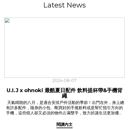
Latest News
2024-08-07
U.I.J x ohnoki 最酷夏日配件 飲料提杯帶&手機背
繩
天氣晴朗的八月，是適合安排戶外活動的季節！出門在外，身上總
有許多配件，隨身的小包、剛買好的手搖飲料或是幫忙指引方向的
手機，這些煩人卻又必須的物件占滿雙手，致力於讓生活更加優雅
的我們，曾推出「飲料提杯帶」大受好評，在愛友們瘋狂敲碗下，
我們再次與品牌朋友ohnoki 合作，升級了人氣定番「飲料提杯帶
閱讀內文
2.0」還推出了生活好幫手「手機背繩」！ 這個夏天，讓 U.I.J x