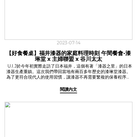
180ml 雙尺寸把輕量耐看的保溫瓶，帶進生活裡！
2023-07-14
【好食餐桌】福井漆器的家庭料理時刻 午間餐會-漆
琳堂 x 主婦聯盟 x 谷川太太
U.I.J於今年初實際走訪了日本福井，這個有著「漆器之里」的日本
漆器生產重鎮。這次我們帶回當地有兩百多年歷史的漆琳堂漆器。
為了更符合現代人的使用習慣，讓漆器不再需要繁複的保養程序，
加入了更多繽紛色彩，還能放入洗碗機內清洗。漆琳堂的漆器不僅
便利日常，同時交融著精湛的技藝、職人精神與手感溫度的工藝。
閱讀內文
延續著五月【谷川太太-收服全家人的獨家食譜】的食譜分享，於六
月初夏之際，我們再次邀請到了谷川太太與主婦聯盟合作社現身
U.I.J，利用台灣優質食材結合日本福井漆琳堂的漆器，透過視覺加
上味覺的五感體驗，一起來U.I.J好好吃飯，打造出一場日式家庭料
理的好食餐桌。 ✓用消費改善社會的主婦聯盟合作社 U.I.J的好食餐
桌不僅是場餐桌上的饗宴，更志在串聯起每一個共好的理念，成為
一個善的循環。 現代人為生活奔波，許多家庭很少好好坐下來吃頓
飯。怎樣吃是既健康又對環境友善？於是開始有人開始關注食材從