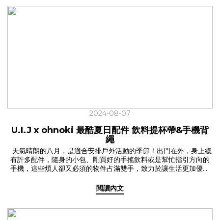
2024-08-07
U.I.J x ohnoki 最酷夏日配件 飲料提杯帶&手機背
繩
天氣晴朗的八月，是適合安排戶外活動的季節！出門在外，身上總
有許多配件，隨身的小包、剛買好的手搖飲料或是幫忙指引方向的
手機，這些煩人卻又必須的物件占滿雙手，致力於讓生活更加優雅
的我們，曾推出「飲料提杯帶」大受好評，在愛友們瘋狂敲碗下，
我們再次與品牌朋友ohnoki 合作，升級了人氣定番「飲料提杯帶
閱讀內文
2.0」還推出了生活好幫手「手機背繩」！ 這個夏天，讓 U.I.J x
ohnoki 幫你一起解放雙手，開心出遊！ ✦ 喝手搖也能帥 飲料提杯
帶 2.0✓ 新色出擊，找到你的命定色系從經典3色，展開到讓人選擇