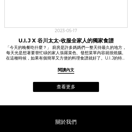
哪裡來，在意自己到底吃了什麼？號稱是全台灣最強媽媽聚集地的
主婦聯盟合作社，因為食安問題的屢次發生，開始集結了有健康概
念和環境意識的消費者們。 「一個人的聲音也許單薄，透過眾人的
集結與社會力的展現，一包米、一籃菜，我們相信消費可以改善社
會。」餐會的一開始，主婦聯盟合作社的代表曼妮娓娓道來主婦聯
盟合作社的故事。 所謂的從產地到餐桌可不是說說而已，餐會的食
2023-05-17
材挑選了來自屏東中央畜牧場的豬五花、花蓮富里的茉莉香米、嘉
義穀盛的有機味噌等，皆是主婦聯盟合作的社員，一步一腳印走訪
U.I.J X 谷川太太-收服全家人的獨家食譜
產地，實際與生展者對話、把關的食材。 「因為生產者瞭解合作社
「今天的晚餐吃什麼？」 廚房是許多媽媽們一整天待最久的地方，
的需求，特別選擇丘陵區用藥較少甚至不用農藥的米留給合作社。
每天光是想著要替忙碌的家人張羅菜色、發想菜單內容就很燒腦。
供給合作社米的產區在隱密的山裡，當地的生產者，多數是原住
在這種時候，如果有個簡單又方便的料理食譜就好了。U.I.J的特別
民，在耕種上幾乎不太用農藥或化學肥料，用自然的方式去栽種稻
企劃【每天都想吃的料理食譜】邀請到有兩位可愛女兒的谷川太
米。」主婦聯盟合作社的另一位夥伴慧蓓跟我們分享著這次餐會所
太，獻上她收服全家人的獨家食譜。 ☑️料理的重點其實在於…? 幾乎
享用的茉莉香米的由來。 從生產、加工、包裝、運送、使用到廢
閱讀內文
每天都會幫家人做飯的谷川太太，料理手腕來自於媽媽的真傳。谷
棄，選擇相對友善環境的產品，透過對生產環境的親近與了解，以
川太太分享著她的料理心法是「利用簡單的食材，快速的上一桌好
計畫性消費與合理價格給予在地生產者支持，也讓消費者在購買中
菜」每天做飯雖然辛苦，老實說偶爾也有發懶告假的時候，但料理
實踐綠色生活。 ✓日式家常料理精髓的「一汁一菜」 場景拉回到廚
查看更多
的真諦在於珍惜每一個平凡的小時刻，一起好好吃飯與家人共渡的
房，Ｕ.I.J三樓的共享廚房內氤氳瀰漫，一陣滷肉香撲鼻而來，湯鍋
溫暖時光才是樂趣所在。 ☑️輕鬆呈現日式家常料理精髓的「一汁一
內熱湯滾動伴隨著飄香而出的味噌香。主廚谷川太太氣定神閒地漫
菜」漆琳堂Rin & Co.漆餐器 這次谷川太太帶來了「日式東坡肉」與
步在廚房內，將料理一一盛入漆琳堂的漆器內。利用主婦聯盟合作
「洋蔥味噌湯」兩樣拿手家常菜。日常的家庭料理，只要有一碗
社提供的優質食材，打造出日式東坡肉，搭配季節時蔬與日式味噌
飯、一道菜和一碗內容豐富的湯，就很足夠。因為簡單，更讓人注
湯的日式家常料理。 ✓因為簡單，所以更讓人注重 「先生婚前是長
重好的食材。普通的美味，雖不起眼卻但能使人感到安心。 好好吃
期外食的人，這跟我原生家庭的飲食習慣不太一樣。於是婚後我儘
關於我們
飯，更要好好挑選一件餐器，器皿來自於U.I.J實際走訪日本福井百
量能煮就煮，不見得是少油少鹽，但吃進去到每一口都要很安
年老店漆琳堂的Rin & Co.系列漆器。渾圓可愛的小碗適合裝入熱呼
心。」 「雖然有時候也是會發懶叫Uber外送！笑」 谷川太太在餐