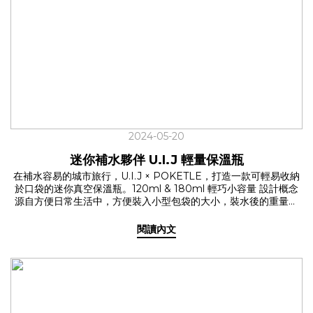
困難發作的8色，U.I.J 獨家聯名系列選用大受好評的透明扣件，只
有這裡才買得到的組合！日常色系，隨著心情更換，專屬的最佳單
品！ >> 橄欖綠、黑底金紋、沙色、淺灰、深灰黑點 反光色系，夜
間走在路上，兼具有型和安全！ >> 黑色、藍色、橘色 ✓ 伸縮自
如，彈性容納各種瓶口專利設計，提杯帶的口徑可根據杯型調整大
小，不再受限於單一杯型，一手就能提起所需的水分。無論是早餐
熱美式的咖啡杯、午休熱量補給的手搖飲品或是能裝溫熱水的保溫
瓶，都能帶著走！ ✓ 長短也能調整，使用情境彈性大升級採用獨家
設計的2.0新版，可以因應不同情境，調整長度與方向，挑戰提繩的
最大可能！ ✦ 輕便率性的手機繩系列日常裡常有忙著拿食物、飲
料，訊息響起的經驗，又或是戶外活動時，想以拍照紀錄生活，卻
2024-05-20
都在找尋手機時手忙腳亂，為了保持生活的優雅，延伸調節設計的
U.I.J 手機繩系列，這時候就能輕鬆解決你的煩惱！ ✓ 百搭人氣色
迷你補水夥伴 U.I.J 輕量保溫瓶
系淺灰、沙色、黑底金紋，適用各種穿搭！ ✓ 2種長度背繩- 不論
在補水容易的城市旅行，U.I.J × POKETLE，打造一款可輕易收納
掛脖或斜背都OK！腕繩- 隨手拎起輕鬆帶著走✓ 不可或缺的手機墊
於口袋的迷你真空保溫瓶。120ml & 180ml 輕巧小容量 設計概念
片連結手機繩與手機的必備零件，購買即贈！適用於大部份手機型
源自方便日常生活中，方便裝入小型包袋的大小，裝水後的重量也
號。 讓 U.I.J x ohnoki 系列成為你的日常幫手，率性生活，保持時
不到300g，隨身攜帶也無負擔！ 萬用大小，陪你度過各種情境 ✩
尚！✔ 飲料提杯帶 2.0✔ 手機繩系列
喜歡輕運動的你 ✩ 室內的瑜珈和抱石活動，不需要大量飲水，
閱讀內文
120ml 的容量剛剛好！✩ 時常通勤的你 ✩ 小尺寸收在隨身包包或口
袋裡更方便取用，通勤路上也別忘記補水！✩ 作為媽媽的你 ✩ 外出
需要泡奶粉時，輕量保溫瓶正是好幫手，不僅能保持溫度，且小巧
不佔空間，輕鬆帶出門！ 扣環設計，方便帶著走 特別的扣環設計，
搭配輕巧的重量，方便掛在任何包袋上，隨時都能解放雙手！ 【迷
你補水夥伴】 U.I.J 輕量保溫瓶✔ U.I.J 三色限定販售✔ 120ml &