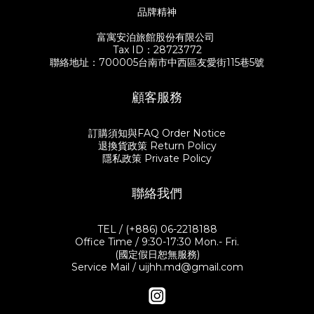
呼的湯品，天然生漆本身具有的抗熱性，裝入熱湯不易燙手，開口
會中跟大家分享著自己的料理心法。習慣在市場採買食材，不會特
品牌精神
稍寬的平碗則適合當作飯碗或是沙拉碗使用。 重頭戲的主菜「日式
別設定菜色，而是看到想吃的、在腦中有生出一道菜，就會把它買
東坡肉」，則挑選了寬度近20公分的深碗，被谷川太太笑稱是沙漠
回家了。谷川太太抱持著讓家人吃到健康料理的心意，雖不是天天
富寓安泊旅館股份有限公司
玫瑰紅的亮粉色，裝入東坡肉讓人眼睛為之一亮！深碗適合一家四
大菜，只要善用好的食材和簡單的食譜，再加上好的餐器，就能兼
Tax ID：28723772
口分菜用剛剛好，如果是一個人吃飯的話，亦有尺寸稍小的尺寸可
顧視覺與味覺，輕鬆端上一桌好菜。當然，最重要的是珍惜與身邊
聯絡地址：700005台南市中西區友愛街115巷5號
供挑選。 ☑️谷川家的soul food 日式東坡肉 有別於中式東坡肉，谷
的人一起度過每個平凡的小時刻。 生活就是細節的不斷堆疊，飲食
川太太更喜歡日式東坡肉呈現的清爽口感。日式東坡肉日文又叫
也一樣。食物有時候不只是食物，它不僅能填飽肚子，還常常喚回
「角煮」，四四方方的豬五花肉塊，橫切面清晰地展現着五層紋
生命當中的記憶。在六月初夏的午間，謝謝所有來參與好食餐桌的
顧客服務
理，未煮已經想像到它的口感。料理時會以日本酒、醬油、糖、味
每一位客人，與我們共同創造出一場縱橫於台日之間的餐桌風景。
醂，以及蔥、薑等香料蔬菜等為滷汁燉煮，滷到軟嫩的五花肉取一
也期盼透過餐會，透過使用感受到職人漆器手藝的美好，體驗福井
塊在飯上，澆上肉汁搭配燉軟的白蘿蔔。這道谷川家的招牌料理，
漆器的魅力，在優質的器具陪伴下度過美好的每一個時光。 【關於
訂購須知與FAQ Order Notice
讓谷川先生忙碌了一整天回到家，不到五分鐘就扒完一碗飯，果然
漆琳堂漆器】 https://www.uijshop.com.tw/zh-
退換貨政策 Return Policy
香噴噴的料理魔力無人可擋，馬上安撫了一家人飢腸轆轆的肚皮。
hant/categories/shitsurindo 【關於谷川太太的食譜】
隱私政策 Private Policy
☑️營養滿點的洋蔥味噌湯 有了一道好菜，當然要搭配一碗好湯。谷
https://www.uijshop.com.tw/blog/posts/uij-rinco-hiannn 【關
川家裡餐桌上常常出現的洋蔥味噌湯。谷川太太提到，煮味噌湯的
於主婦聯盟合作社】 https://www.hucc-coop.tw/
重點是要加入一些容易引出甜味的蔬菜，才會讓湯頭更顯濃郁。把
聯絡我們
洋蔥切絲、豆薯切片放入湯裡熬煮出甜味，再放入小孩們喜歡的南
瓜、紅蘿蔔與雪白菇，蔬菜吸滿了味噌的精華，單純鹹甜的味道天
天喝不膩。重點是快速就可上桌，可以說是全天下媽媽們最強大的
TEL / (+886) 06-2218188
後備支援。 小秘訣是記得要關火後再投入味噌，用大火滾過的味噌
Office Time / 9:30-17:30 Mon.- Fri.
反而會容易把苦味和澀味煮出來，會破壞原有的香氣和甜味。一鍋
(國定假日恕無服務)
熱呼呼的湯上桌囉。 ｜日式東坡肉｜ 豬五花肉切塊（約3-4cm) 白
Service Mail / uijhh.md@gmail.com
蘿蔔（切成厚半月形） 香菇（依喜好） 水煮蛋（依喜好） 青蔥兩隻
（去蒂頭綑綁即可） 薑片數片 白胡椒粒 辣椒1-2根 《調味》 醬油
100ml 清酒200ml 味醂150ml 冰糖一大匙 1. 熱鍋後放入豬五花，