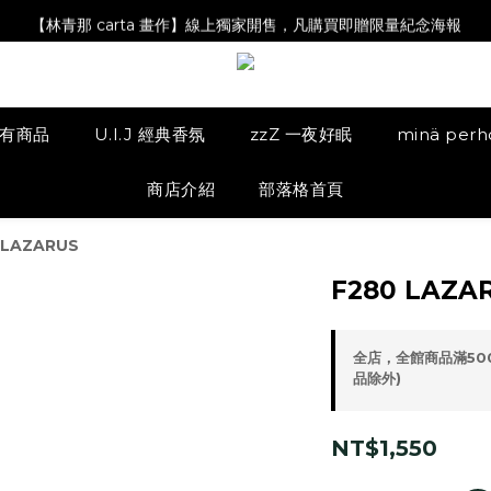
【Magazine B】單筆消費滿NT$2,000，即贈閱讀禮物明信片組
【林青那 carta 畫作】線上獨家開售，凡購買即贈限量紀念海報
【夏日降溫🧊對策單品】系列商品滿額現折 NT$300！
【Magazine B】單筆消費滿NT$2,000，即贈閱讀禮物明信片組
有商品
U.I.J 經典香氛
zzZ 一夜好眠
minä per
商店介紹
部落格首頁
 LAZARUS
F280 LAZA
全店，全館商品滿50
品除外)
NT$1,550