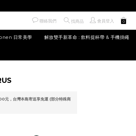
聯絡我們
會員登入
找商品
honen 日常美學
解放雙手新革命 : 飲料提杯帶 & 手機掛繩
立即購買
RUS
00元，台灣本島寄送享免運 (部分特殊商