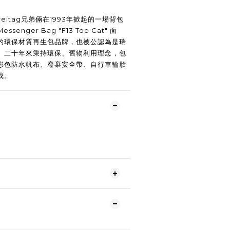
 Freitag兄弟倆在1993年掀起的一場背包
nger Bag "F13 Top Cat" 面
的環保材質再生包品牌，也被公認為是瑞
。二十年來秉持環保、舊物利用理念，包
彩色防水帆布、廢棄安全帶、自行車輪胎
成。