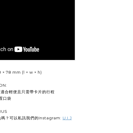
× 78 mm (l × w × h)
ON:
片，適合輕便且只需帶卡片的行程
放置口袋
RUS
嗎？可以私訊我們的Instagram:
U.I.J