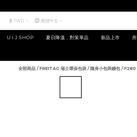
$
TWD
繁體中文
U.I.J SHOP
夏日降溫．對策單品
新品上市
所
全部商品
/
FREITAG 瑞士環保包袋
/
隨身小包與錢包
/
F280