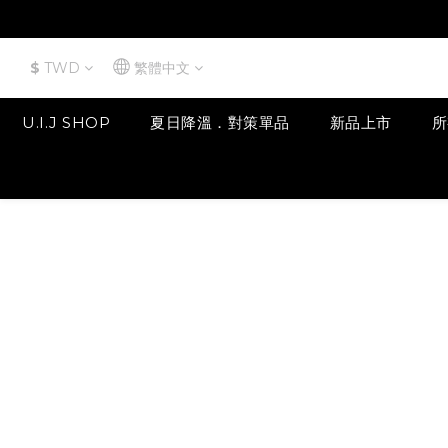
$
TWD
繁體中文
U.I.J SHOP
夏日降溫．對策單品
新品上市
所