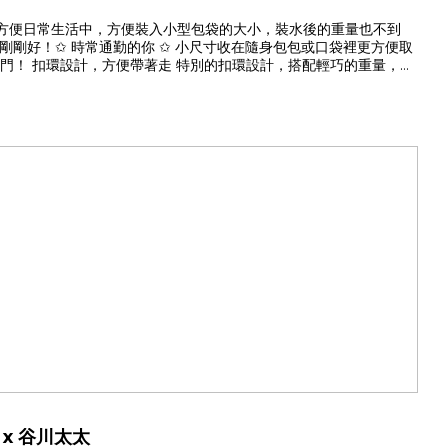
計概念源自方便日常生活中，方便裝入小型包袋的大小，裝水後的重量也不到
量剛剛好！✩ 時常通勤的你 ✩ 小尺寸收在隨身包包或口袋裡更方便取
門！ 扣環設計，方便帶著走 特別的扣環設計，搭配輕巧的重量，方
180ml 雙尺寸把輕量耐看的保溫瓶，帶進生活裡！
x 谷川太太