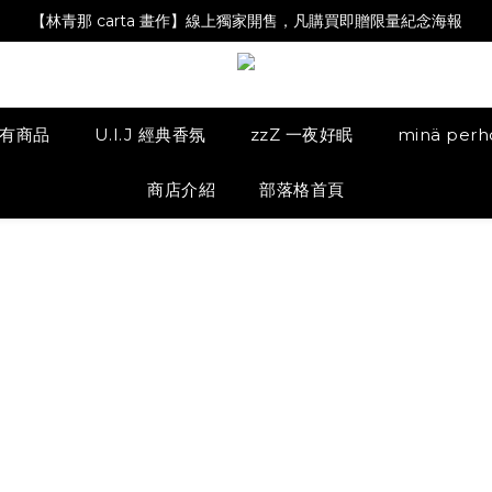
【Magazine B】單筆消費滿NT$2,000，即贈閱讀禮物明信片組
【林青那 carta 畫作】線上獨家開售，凡購買即贈限量紀念海報
【夏日降溫🧊對策單品】系列商品滿額現折 NT$300！
【Magazine B】單筆消費滿NT$2,000，即贈閱讀禮物明信片組
有商品
U.I.J 經典香氛
zzZ 一夜好眠
minä per
商店介紹
部落格首頁