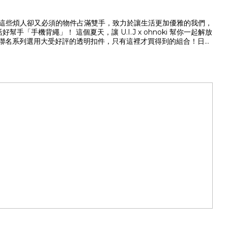
這些煩人卻又必須的物件占滿雙手，致力於讓生活更加優雅的我們，
手機背繩」！ 這個夏天，讓 U.I.J x ohnoki 幫你一起解放
 獨家聯名系列選用大受好評的透明扣件，只有這裡才買得到的組合！日常
裝溫熱水的保溫瓶，都能帶著走！ ✓ 長短也能調整，使用情境彈性
拿食物、飲料，訊息響起的經驗，又或是戶外活動時，想以拍照紀錄生
 x ohnoki 系列成為你的日常幫手，率性生活，保持時尚！✔ 飲