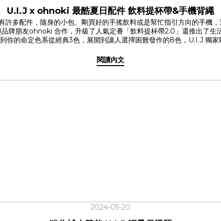
U.I.J x ohnoki 最酷夏日配件 飲料提杯帶&手機背繩
有許多配件，隨身的小包、剛買好的手搖飲料或是幫忙指引方向的手機，
ohnoki 合作，升級了人氣定番「飲料提杯帶2.0」還推出了生活好幫手「
擊，找到你的命定色系從經典3色，展開到讓人選擇困難發作的8色，U.I.J
 ✓ 伸縮自如，彈性容納各種瓶口專利設計，提杯帶
需的水分。無論是早餐熱美式的咖啡杯、午休熱量補給的手搖飲品或是能
閱讀內文
方向，挑戰提繩的最大可能！ ✦ 輕便率性的手機繩系列日常裡常有忙著
決你的煩惱！ ✓ 百搭人氣色系淺灰、沙色、黑底金紋，適用各種穿搭！ ✓ 2種長度背繩- 不論掛
結手機繩與手機的必備零件，購買即贈！適用於大部份手機型號。 讓 U.I.J
料提杯帶 2.0✔ 手機繩系列
2024-05-20