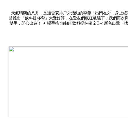
天氣晴朗的八月，是適合安排戶外活動的季節！出門在外，身上總
曾推出「飲料提杯帶」大受好評，在愛友們瘋狂敲碗下，我們再次與品牌朋友
雙手，開心出遊！ ✦ 喝手搖也能帥 飲料提杯帶 2.0✓ 新色出
色系，隨著心情更換，專屬的最佳單品！ >> 橄欖綠、黑底金紋、沙色、淺灰、深灰黑點 反光色系，夜間走在路上，兼具有型和安全！ >> 黑色、藍色、橘色
的口徑可根據杯型調整大小，不再受限於單一杯型，一手就能提起所
大升級採用獨家設計的2.0新版，可以因應不同情境，調整長度與
活，卻都在找尋手機時手忙腳亂，為了保持生活的優雅，延伸調節設計的 U.I.J 手機繩系列，這時候就能輕鬆解
脖或斜背都OK！腕繩- 隨手拎起輕鬆帶著走✓ 不可或缺的手機墊片連