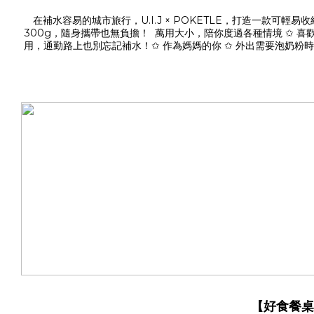
在補水容易的城市旅行，U.I.J × POKETLE，打造一款可輕
300g，隨身攜帶也無負擔！ 萬用大小，陪你度過各種情境 ✩ 喜
用，通勤路上也別忘記補水！✩ 作為媽媽的你 ✩ 外出需要泡奶
便掛在任何包袋上，隨時都能解放雙手！ 【迷你補水
【好食餐桌