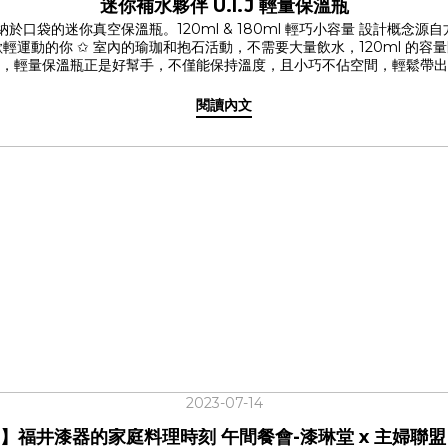
迷你補水夥伴 U.I.J 輕量保溫瓶
易收納於口袋的迷你真空保溫瓶。120ml & 180ml 輕巧小容量 設
歡輕運動的你 ✩ 室內的瑜珈和抱石活動，不需要大量飲水，120ml 的容
粉時，輕量保溫瓶正是好幫手，不僅能保持溫度，且小巧不佔空間，輕鬆帶出
夥伴】 U.I.J 輕量保溫瓶✔ U.I.J 三色限定販售✔ 120ml & 
閱讀內文
2023-07-14
】福井漆器的家庭料理時刻 午間餐會-漆琳堂 x 主婦聯盟 