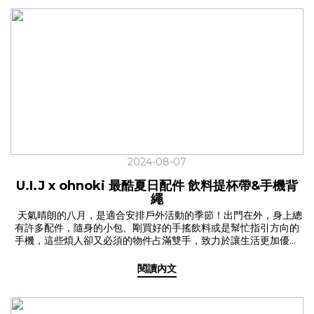
2024-08-07
U.I.J x ohnoki 最酷夏日配件 飲料提杯帶&手機背
繩
天氣晴朗的八月，是適合安排戶外活動的季節！出門在外，身上總
有許多配件，隨身的小包、剛買好的手搖飲料或是幫忙指引方向的
手機，這些煩人卻又必須的物件占滿雙手，致力於讓生活更加優雅
的我們，曾推出「飲料提杯帶」大受好評，在愛友們瘋狂敲碗下，
我們再次與品牌朋友ohnoki 合作，升級了人氣定番「飲料提杯帶
閱讀內文
2.0」還推出了生活好幫手「手機背繩」！ 這個夏天，讓 U.I.J x
ohnoki 幫你一起解放雙手，開心出遊！ ✦ 喝手搖也能帥 飲料提杯
帶 2.0✓ 新色出擊，找到你的命定色系從經典3色，展開到讓人選擇