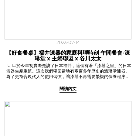
180ml 雙尺寸把輕量耐看的保溫瓶，帶進生活裡！
2023-07-14
【好食餐桌】福井漆器的家庭料理時刻 午間餐會-漆
琳堂 x 主婦聯盟 x 谷川太太
U.I.J於今年初實際走訪了日本福井，這個有著「漆器之里」的日本
漆器生產重鎮。這次我們帶回當地有兩百多年歷史的漆琳堂漆器。
為了更符合現代人的使用習慣，讓漆器不再需要繁複的保養程序，
加入了更多繽紛色彩，還能放入洗碗機內清洗。漆琳堂的漆器不僅
便利日常，同時交融著精湛的技藝、職人精神與手感溫度的工藝。
閱讀內文
延續著五月【谷川太太-收服全家人的獨家食譜】的食譜分享，於六
月初夏之際，我們再次邀請到了谷川太太與主婦聯盟合作社現身
U.I.J，利用台灣優質食材結合日本福井漆琳堂的漆器，透過視覺加
上味覺的五感體驗，一起來U.I.J好好吃飯，打造出一場日式家庭料
理的好食餐桌。 ✓用消費改善社會的主婦聯盟合作社 U.I.J的好食餐
桌不僅是場餐桌上的饗宴，更志在串聯起每一個共好的理念，成為
一個善的循環。 現代人為生活奔波，許多家庭很少好好坐下來吃頓
飯。怎樣吃是既健康又對環境友善？於是開始有人開始關注食材從