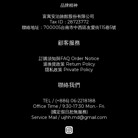
呼的湯品，天然生漆本身具有的抗熱性，裝入熱湯不易燙手，開口
會中跟大家分享著自己的料理心法。習慣在市場採買食材，不會特
品牌精神
稍寬的平碗則適合當作飯碗或是沙拉碗使用。 重頭戲的主菜「日式
別設定菜色，而是看到想吃的、在腦中有生出一道菜，就會把它買
東坡肉」，則挑選了寬度近20公分的深碗，被谷川太太笑稱是沙漠
回家了。谷川太太抱持著讓家人吃到健康料理的心意，雖不是天天
富寓安泊旅館股份有限公司
玫瑰紅的亮粉色，裝入東坡肉讓人眼睛為之一亮！深碗適合一家四
大菜，只要善用好的食材和簡單的食譜，再加上好的餐器，就能兼
Tax ID：28723772
口分菜用剛剛好，如果是一個人吃飯的話，亦有尺寸稍小的尺寸可
顧視覺與味覺，輕鬆端上一桌好菜。當然，最重要的是珍惜與身邊
聯絡地址：700005台南市中西區友愛街115巷5號
供挑選。 ☑️谷川家的soul food 日式東坡肉 有別於中式東坡肉，谷
的人一起度過每個平凡的小時刻。 生活就是細節的不斷堆疊，飲食
川太太更喜歡日式東坡肉呈現的清爽口感。日式東坡肉日文又叫
也一樣。食物有時候不只是食物，它不僅能填飽肚子，還常常喚回
「角煮」，四四方方的豬五花肉塊，橫切面清晰地展現着五層紋
生命當中的記憶。在六月初夏的午間，謝謝所有來參與好食餐桌的
顧客服務
理，未煮已經想像到它的口感。料理時會以日本酒、醬油、糖、味
每一位客人，與我們共同創造出一場縱橫於台日之間的餐桌風景。
醂，以及蔥、薑等香料蔬菜等為滷汁燉煮，滷到軟嫩的五花肉取一
也期盼透過餐會，透過使用感受到職人漆器手藝的美好，體驗福井
塊在飯上，澆上肉汁搭配燉軟的白蘿蔔。這道谷川家的招牌料理，
漆器的魅力，在優質的器具陪伴下度過美好的每一個時光。 【關於
訂購須知與FAQ Order Notice
讓谷川先生忙碌了一整天回到家，不到五分鐘就扒完一碗飯，果然
漆琳堂漆器】 https://www.uijshop.com.tw/zh-
退換貨政策 Return Policy
香噴噴的料理魔力無人可擋，馬上安撫了一家人飢腸轆轆的肚皮。
hant/categories/shitsurindo 【關於谷川太太的食譜】
隱私政策 Private Policy
☑️營養滿點的洋蔥味噌湯 有了一道好菜，當然要搭配一碗好湯。谷
https://www.uijshop.com.tw/blog/posts/uij-rinco-hiannn 【關
川家裡餐桌上常常出現的洋蔥味噌湯。谷川太太提到，煮味噌湯的
於主婦聯盟合作社】 https://www.hucc-coop.tw/
重點是要加入一些容易引出甜味的蔬菜，才會讓湯頭更顯濃郁。把
聯絡我們
洋蔥切絲、豆薯切片放入湯裡熬煮出甜味，再放入小孩們喜歡的南
瓜、紅蘿蔔與雪白菇，蔬菜吸滿了味噌的精華，單純鹹甜的味道天
天喝不膩。重點是快速就可上桌，可以說是全天下媽媽們最強大的
TEL / (+886) 06-2218188
後備支援。 小秘訣是記得要關火後再投入味噌，用大火滾過的味噌
Office Time / 9:30-17:30 Mon.- Fri.
反而會容易把苦味和澀味煮出來，會破壞原有的香氣和甜味。一鍋
(國定假日恕無服務)
熱呼呼的湯上桌囉。 ｜日式東坡肉｜ 豬五花肉切塊（約3-4cm) 白
Service Mail / uijhh.md@gmail.com
蘿蔔（切成厚半月形） 香菇（依喜好） 水煮蛋（依喜好） 青蔥兩隻
（去蒂頭綑綁即可） 薑片數片 白胡椒粒 辣椒1-2根 《調味》 醬油
100ml 清酒200ml 味醂150ml 冰糖一大匙 1. 熱鍋後放入豬五花，