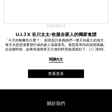
哪裡來，在意自己到底吃了什麼？號稱是全台灣最強媽媽聚集地的
主婦聯盟合作社，因為食安問題的屢次發生，開始集結了有健康概
念和環境意識的消費者們。 「一個人的聲音也許單薄，透過眾人的
集結與社會力的展現，一包米、一籃菜，我們相信消費可以改善社
會。」餐會的一開始，主婦聯盟合作社的代表曼妮娓娓道來主婦聯
盟合作社的故事。 所謂的從產地到餐桌可不是說說而已，餐會的食
2023-05-17
材挑選了來自屏東中央畜牧場的豬五花、花蓮富里的茉莉香米、嘉
義穀盛的有機味噌等，皆是主婦聯盟合作的社員，一步一腳印走訪
U.I.J X 谷川太太-收服全家人的獨家食譜
產地，實際與生展者對話、把關的食材。 「因為生產者瞭解合作社
「今天的晚餐吃什麼？」 廚房是許多媽媽們一整天待最久的地方，
的需求，特別選擇丘陵區用藥較少甚至不用農藥的米留給合作社。
每天光是想著要替忙碌的家人張羅菜色、發想菜單內容就很燒腦。
供給合作社米的產區在隱密的山裡，當地的生產者，多數是原住
在這種時候，如果有個簡單又方便的料理食譜就好了。U.I.J的特別
民，在耕種上幾乎不太用農藥或化學肥料，用自然的方式去栽種稻
企劃【每天都想吃的料理食譜】邀請到有兩位可愛女兒的谷川太
米。」主婦聯盟合作社的另一位夥伴慧蓓跟我們分享著這次餐會所
太，獻上她收服全家人的獨家食譜。 ☑️料理的重點其實在於…? 幾乎
享用的茉莉香米的由來。 從生產、加工、包裝、運送、使用到廢
閱讀內文
每天都會幫家人做飯的谷川太太，料理手腕來自於媽媽的真傳。谷
棄，選擇相對友善環境的產品，透過對生產環境的親近與了解，以
川太太分享著她的料理心法是「利用簡單的食材，快速的上一桌好
計畫性消費與合理價格給予在地生產者支持，也讓消費者在購買中
菜」每天做飯雖然辛苦，老實說偶爾也有發懶告假的時候，但料理
實踐綠色生活。 ✓日式家常料理精髓的「一汁一菜」 場景拉回到廚
查看更多
的真諦在於珍惜每一個平凡的小時刻，一起好好吃飯與家人共渡的
房，Ｕ.I.J三樓的共享廚房內氤氳瀰漫，一陣滷肉香撲鼻而來，湯鍋
溫暖時光才是樂趣所在。 ☑️輕鬆呈現日式家常料理精髓的「一汁一
內熱湯滾動伴隨著飄香而出的味噌香。主廚谷川太太氣定神閒地漫
菜」漆琳堂Rin & Co.漆餐器 這次谷川太太帶來了「日式東坡肉」與
步在廚房內，將料理一一盛入漆琳堂的漆器內。利用主婦聯盟合作
「洋蔥味噌湯」兩樣拿手家常菜。日常的家庭料理，只要有一碗
社提供的優質食材，打造出日式東坡肉，搭配季節時蔬與日式味噌
飯、一道菜和一碗內容豐富的湯，就很足夠。因為簡單，更讓人注
湯的日式家常料理。 ✓因為簡單，所以更讓人注重 「先生婚前是長
重好的食材。普通的美味，雖不起眼卻但能使人感到安心。 好好吃
期外食的人，這跟我原生家庭的飲食習慣不太一樣。於是婚後我儘
關於我們
飯，更要好好挑選一件餐器，器皿來自於U.I.J實際走訪日本福井百
量能煮就煮，不見得是少油少鹽，但吃進去到每一口都要很安
年老店漆琳堂的Rin & Co.系列漆器。渾圓可愛的小碗適合裝入熱呼
心。」 「雖然有時候也是會發懶叫Uber外送！笑」 谷川太太在餐