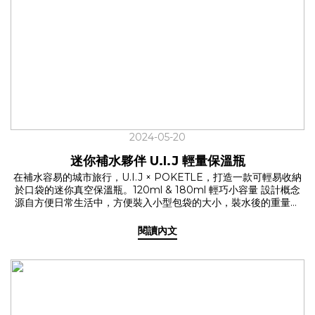
困難發作的8色，U.I.J 獨家聯名系列選用大受好評的透明扣件，只
有這裡才買得到的組合！日常色系，隨著心情更換，專屬的最佳單
品！ >> 橄欖綠、黑底金紋、沙色、淺灰、深灰黑點 反光色系，夜
間走在路上，兼具有型和安全！ >> 黑色、藍色、橘色 ✓ 伸縮自
如，彈性容納各種瓶口專利設計，提杯帶的口徑可根據杯型調整大
小，不再受限於單一杯型，一手就能提起所需的水分。無論是早餐
熱美式的咖啡杯、午休熱量補給的手搖飲品或是能裝溫熱水的保溫
瓶，都能帶著走！ ✓ 長短也能調整，使用情境彈性大升級採用獨家
設計的2.0新版，可以因應不同情境，調整長度與方向，挑戰提繩的
最大可能！ ✦ 輕便率性的手機繩系列日常裡常有忙著拿食物、飲
料，訊息響起的經驗，又或是戶外活動時，想以拍照紀錄生活，卻
2024-05-20
都在找尋手機時手忙腳亂，為了保持生活的優雅，延伸調節設計的
U.I.J 手機繩系列，這時候就能輕鬆解決你的煩惱！ ✓ 百搭人氣色
迷你補水夥伴 U.I.J 輕量保溫瓶
系淺灰、沙色、黑底金紋，適用各種穿搭！ ✓ 2種長度背繩- 不論
在補水容易的城市旅行，U.I.J × POKETLE，打造一款可輕易收納
掛脖或斜背都OK！腕繩- 隨手拎起輕鬆帶著走✓ 不可或缺的手機墊
於口袋的迷你真空保溫瓶。120ml & 180ml 輕巧小容量 設計概念
片連結手機繩與手機的必備零件，購買即贈！適用於大部份手機型
源自方便日常生活中，方便裝入小型包袋的大小，裝水後的重量也
號。 讓 U.I.J x ohnoki 系列成為你的日常幫手，率性生活，保持時
不到300g，隨身攜帶也無負擔！ 萬用大小，陪你度過各種情境 ✩
尚！✔ 飲料提杯帶 2.0✔ 手機繩系列
喜歡輕運動的你 ✩ 室內的瑜珈和抱石活動，不需要大量飲水，
閱讀內文
120ml 的容量剛剛好！✩ 時常通勤的你 ✩ 小尺寸收在隨身包包或口
袋裡更方便取用，通勤路上也別忘記補水！✩ 作為媽媽的你 ✩ 外出
需要泡奶粉時，輕量保溫瓶正是好幫手，不僅能保持溫度，且小巧
不佔空間，輕鬆帶出門！ 扣環設計，方便帶著走 特別的扣環設計，
搭配輕巧的重量，方便掛在任何包袋上，隨時都能解放雙手！ 【迷
你補水夥伴】 U.I.J 輕量保溫瓶✔ U.I.J 三色限定販售✔ 120ml &