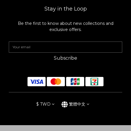
將每一面都煎至上色後下青蔥與薑片嗆香，最後放入冰糖拌炒，增
添滷肉色澤。 2. 倒入所有的調味料、白蘿蔔、香菇、白胡椒粒、辣
Stay in the Loop
椒，並開中大火使煮滾後轉小火燉煮90分鐘。（可以用烘焙紙做一
個落蓋幫助入味上色） 3. 確認軟度，如果覺得還不夠可以再拉長時
間燉煮。達到理想軟度後關火，放入準備好的水煮蛋入鍋浸泡湯之
Be the first to know about new collections and
即可。 ｜洋蔥味噌湯｜ 洋蔥一顆 鴻禧菇一包 紅蘿蔔（切成小片
exclusive offers.
狀） 豆薯（切成小片狀） 栗子南瓜（切成一口狀） 味噌一大匙（依
喜好調整） 味醂一大匙 紅蘿蔔、豆薯切成小片狀，栗子南瓜則切成
適當大小。取一湯鍋，在鍋內放入切絲的洋蔥燉煮約五分鐘，再放
入紅蘿蔔、豆薯、鴻禧菇及栗子南瓜一起拌炒，待食材軟化後關火
再放入味噌與味醂，請依照喜好調整鹹度，起鍋後可以灑上一些青
Subscribe
蔥點綴。 ☑️每天都想使用的日本漆琳堂Rin & Co.漆器餐具 自從有
了兩個小孩之後，谷川太太對於挑選餐器的必要條件是「摔不壞、
多用途、可以放入洗碗機」同時還要兼具生活美感。 本來就有買過
木製漆器的谷川太太，一直苦惱於漆器的高貴而常常將其束之高
閣。實際接觸日本漆琳堂的Rin &Co漆器，繽紛的色彩馬上就牢牢
抓住孩子們的心，輕薄的樹脂素材完全沒有陶瓷器的厚重感，也不
怕摔落地面，家裡有小朋友使用上十分安心。理想中的餐器並非譁
眾取寵的樣式，而是日常實用又能兼具美感。每一件皆為日本職人
手工上漆的漆琳堂Rin &Co漆器，天然的生漆除了防燙，還兼具抗
$
TWD
繁體中文
菌、保溫等多重性能，最讓人驚艷的是「硬漆系列」居然還可以放
入洗碗機內清洗，讓漆器不再只是高貴的工藝品。 在生活中使用著
漆琳堂的Rin &Co漆器，就能深刻感受到這款漆器滲透於日常中
「曖曖內含光」的內斂質感。挑一件好的餐具好好吃頓飯，讓生活
有一點點不一樣，就如同谷川太太所說「珍惜每一個平凡的小時