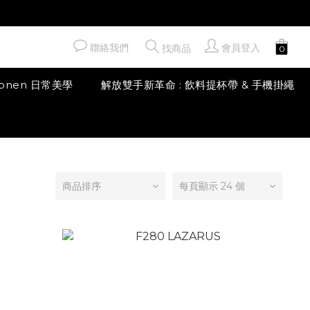
聯絡我們
會員登入
找商品
honen 日常美學
解放雙手新革命 : 飲料提杯帶 & 手機掛繩
商品排序
每頁顯示 24 個