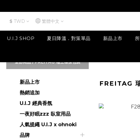
$
TWD
繁體中文
U.I.J SHOP
夏日降溫．對策單品
新品上市
所
全部商品
/
FREITAG 瑞士環保包袋
新品上市
FREITAG
熱銷追加
U.I.J 經典香氛
一夜好眠zzz 臥室用品
人氣提繩 U.I.J x ohnoki
品牌