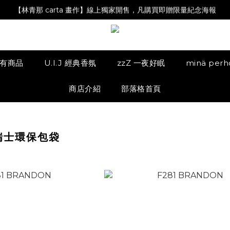
【Magazine B】單筆消費滿NT$2,000，即贈閱讀禮物明信片組
【林青那 carta 畫作】線上獨家開售，凡購買即贈限量紀念海報
【夏日降溫🧊對策單品】系列商品滿額現折 NT$300！
【Magazine B】單筆消費滿NT$2,000，即贈閱讀禮物明信片組
有商品
U.I.J 經典香氛
zzZ 一夜好眠
minä per
商店介紹
部落格首頁
 瑞士環保包袋