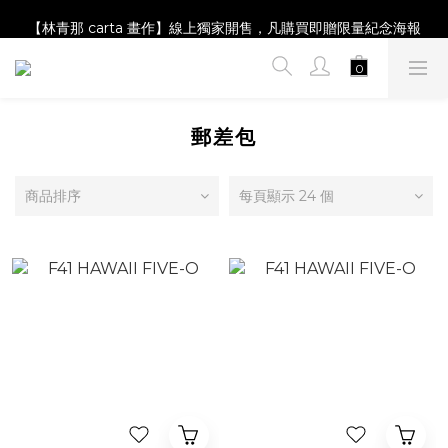
【Magazine B】單筆消費滿NT$2,000，即贈閱讀禮物明信片組
【林青那 carta 畫作】線上獨家開售，凡購買即贈限量紀念海報
【夏日降溫🧊對策單品】系列商品滿額現折 NT$300！
【Magazine B】單筆消費滿NT$2,000，即贈閱讀禮物明信片組
郵差包
商品排序
每頁顯示 24 個