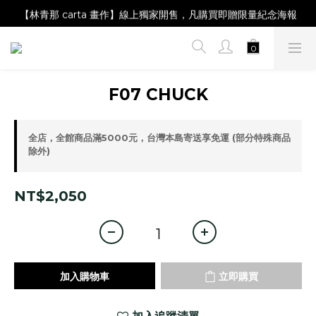
【Magazine B】單筆消費滿NT$2,000，即贈閱讀禮物明信片組
【林青那 carta 畫作】線上獨家開售，凡購買即贈限量紀念海報
【夏日降溫🧊對策單品】系列商品滿額現折 NT$300！
【Magazine B】單筆消費滿NT$2,000，即贈閱讀禮物明信片組
F07 CHUCK
全店，全館商品滿5000元，台灣本島寄送享免運 (部分特殊商品
除外)
NT$2,050
加入購物車
立即購買