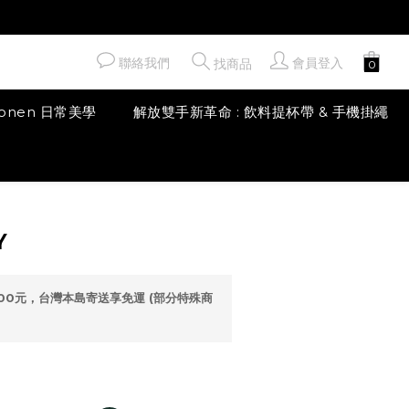
聯絡我們
會員登入
找商品
honen 日常美學
解放雙手新革命 : 飲料提杯帶 & 手機掛繩
立即購買
Y
00元，台灣本島寄送享免運 (部分特殊商