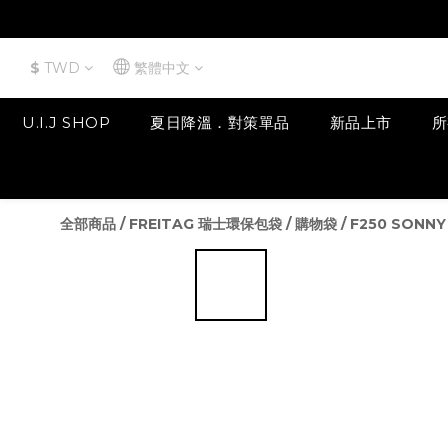
$
TWD
繁體中文
U.I.J SHOP
夏日降溫．對策單品
新品上市
所
全部商品
/
FREITAG 瑞士環保包袋
/
購物袋
/
F250 SONNY