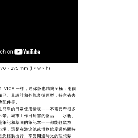
0 × 275 mm (l × w × h)
AMI VICE 一樣，迷你版也精簡至極：兩個
而已。其設計和外觀遵循原型，特意省去
帶配件等。
且簡單的日常使用情境——不需要帶很多
不帶。城市工作日所需的物品——水瓶、
是筆記和草圖的筆記本——都能輕鬆放
市場，還是在游泳池或博物館度過悠閒時
 都是您輕裝出行、享受閒適時光的理想夥