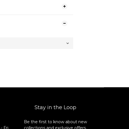
Stay in the Loop
Be the first to know about new
8
 Fri.
collections and exclusive offers.