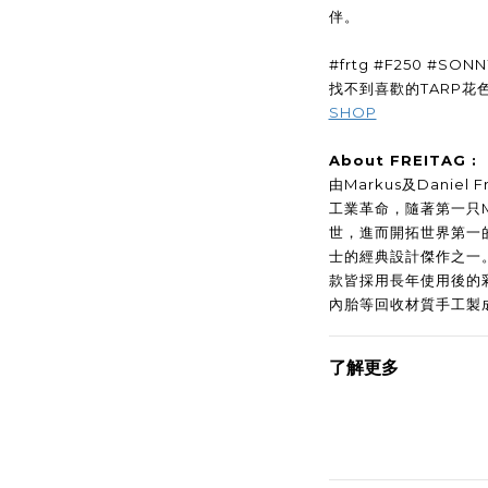
伴。
#frtg #F250 #SONN
找不到喜歡的TARP花色
SHOP
About FREITAG :
由Markus及Daniel
工業革命，隨著第一只Messe
世，進而開拓世界第一
士的經典設計傑作之一
款皆採用長年使用後的
內胎等回收材質手工製
了解更多