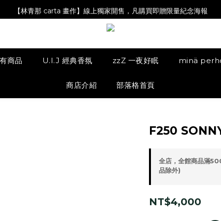
【Magazine B】單筆消費滿NT$2,000，即贈閱讀禮物明信片組
【林青那 carta 畫作】線上獨家開售，凡購買即贈限量紀念海報
【夏日降溫🧊對策單品】系列商品滿額現折 NT$300！
【Magazine B】單筆消費滿NT$2,000，即贈閱讀禮物明信片組
有商品
U.I.J 經典香氛
zzZ 一夜好眠
minä per
商店介紹
部落格首頁
F250 SONN
全店，全館商品滿50
品除外)
NT$4,000