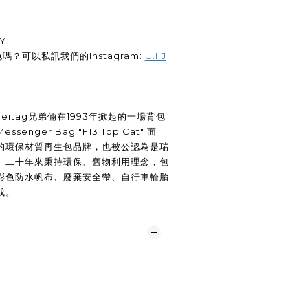
Y
嗎？可以私訊我們的Instagram:
U.I.J
 Freitag兄弟倆在1993年掀起的一場背包
nger Bag "F13 Top Cat" 面
的環保材質再生包品牌，也被公認為是瑞
。二十年來秉持環保、舊物利用理念，包
彩色防水帆布、廢棄安全帶、自行車輪胎
成。