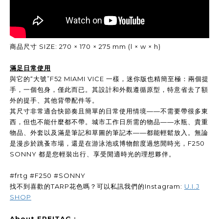
商品尺寸 SIZE: 270 × 170 × 275 mm (l × w × h)
滿足日常使用
與它的“大號”F52 MIAMI VICE 一樣，迷你版也精簡至極：兩個提
手，一個包身，僅此而已。其設計和外觀遵循原型，特意省去了額
外的提手、其他背帶配件等。
其尺寸非常適合快節奏且簡單的日常使用情境——不需要帶很多東
西，但也不能什麼都不帶。城市工作日所需的物品——水瓶、貴重
物品、外套以及滿是筆記和草圖的筆記本——都能輕鬆放入。無論
是漫步於跳蚤市場，還是在游泳池或博物館度過悠閒時光，F250
SONNY 都是您輕裝出行、享受閒適時光的理想夥伴。
#frtg #F250 #SONNY
找不到喜歡的TARP花色嗎？可以私訊我們的Instagram:
U.I.J
SHOP
About FREITAG :