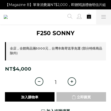
【Magazine B】單筆消費滿NT$2,000，即贈閱讀禮物明信片組
【Magazine B】單筆消費滿NT$2,000，即贈閱讀禮物明信片組
【林青那 carta 畫作】線上獨家開售，凡購買即贈限量紀念海報
【Magazine B】單筆消費滿NT$2,000，即贈閱讀禮物明信片組
F250 SONNY
全店，全館商品滿5000元，台灣本島寄送享免運 (部分特殊商品
除外)
NT$4,000
加入購物車
立即購買