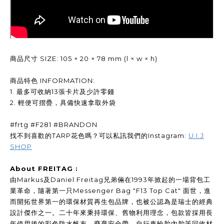
商品尺寸 SIZE: 105 × 20 × 78 mm (l × w × h)
商品特色 INFORMATION:
1. 最多可收納13張卡片及少許零錢
2. 輕便可摺疊，具備快速拿取外袋
#frtg #F281 #BRANDON
找不到喜歡的TARP花色嗎？可以私訊我們的Instagram:
U.I.J
SHOP
About FREITAG :
由Markus及Daniel Freitag兄弟倆在1993年掀起的一場背包工
業革命，隨著第一只Messenger Bag "F13 Top Cat" 面世，進
而開拓世界第一的環保材質再生包品牌，也被公認為是瑞士的經典
設計傑作之一。二十年來秉持環保、舊物利用理念，包款皆採用長
年使用後的彩色防水帆布、廢棄安全帶、自行車輪胎內胎等回收材