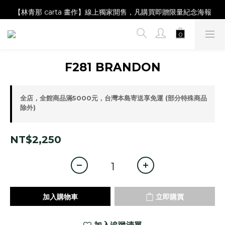
【Magazine B】單筆消費滿NT$2,000，即贈閱讀禮物明信片組
【林青那 carta 畫作】線上獨家開售，凡購買即贈限量紀念海報
【夏日降溫🧊對策單品】系列商品滿額現折 NT$300！
【Magazine B】單筆消費滿NT$2,000，即贈閱讀禮物明信片組
F281 BRANDON
全店，全館商品滿5000元，台灣本島寄送享免運 (部分特殊商品
除外)
NT$2,250
加入購物車
立即購買