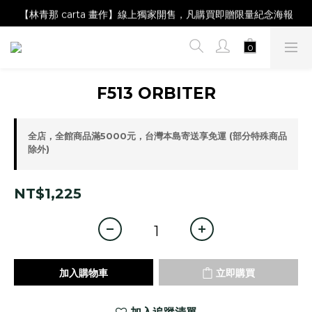
【Magazine B】單筆消費滿NT$2,000，即贈閱讀禮物明信片組
【林青那 carta 畫作】線上獨家開售，凡購買即贈限量紀念海報
【夏日降溫🧊對策單品】系列商品滿額現折 NT$300！
【Magazine B】單筆消費滿NT$2,000，即贈閱讀禮物明信片組
F513 ORBITER
全店，全館商品滿5000元，台灣本島寄送享免運 (部分特殊商品
除外)
NT$1,225
加入購物車
立即購買