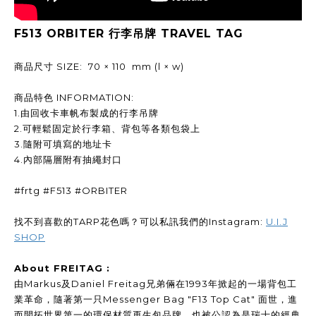
F513 ORBITER 行李吊牌 TRAVEL TAG
商品尺寸 SIZE: 70 × 110 mm (l × w)
商品特色 INFORMATION:
1.由回收卡車帆布製成的行李吊牌
2.可輕鬆固定於行李箱、背包等各類包袋上
3.隨附可填寫的地址卡
4.內部隔層附有抽繩封口
#frtg #F513 #ORBITER
找不到喜歡的TARP花色嗎？可以私訊我們的Instagram:
U.I.J
SHOP
About FREITAG :
由Markus及Daniel Freitag兄弟倆在1993年掀起的一場背包工
業革命，隨著第一只Messenger Bag "F13 Top Cat" 面世，進
而開拓世界第一的環保材質再生包品牌，也被公認為是瑞士的經典