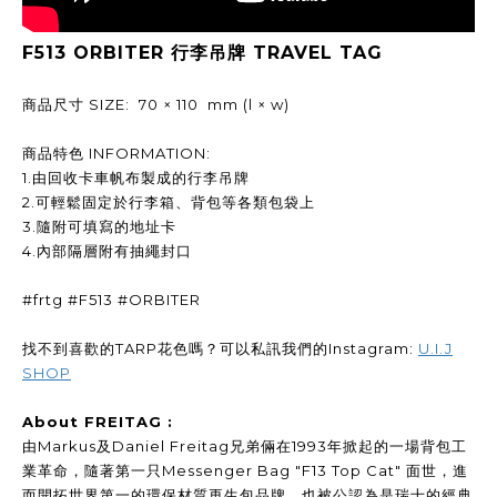
F513 ORBITER 行李吊牌 TRAVEL TAG
商品尺寸 SIZE: 70 × 110 mm (l × w)
商品特色 INFORMATION:
1.由回收卡車帆布製成的行李吊牌
2.可輕鬆固定於行李箱、背包等各類包袋上
3.隨附可填寫的地址卡
4.內部隔層附有抽繩封口
#frtg #F513 #ORBITER
找不到喜歡的TARP花色嗎？可以私訊我們的Instagram:
U.I.J
SHOP
About FREITAG :
由Markus及Daniel Freitag兄弟倆在1993年掀起的一場背包工
業革命，隨著第一只Messenger Bag "F13 Top Cat" 面世，進
而開拓世界第一的環保材質再生包品牌，也被公認為是瑞士的經典