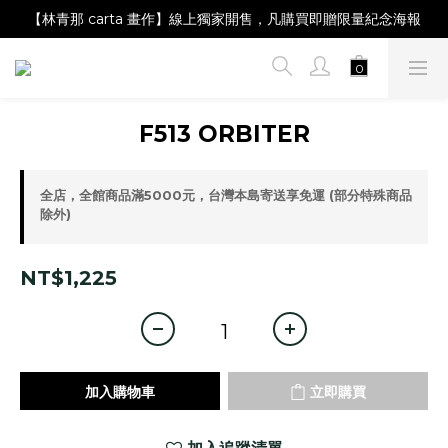
【Magazine B】單筆消費滿NT$2,000，即贈閱讀禮物明信片組
【林青那 carta 畫作】線上獨家開售，凡購買即贈限量紀念海報
【夏日降溫🧊對策單品】系列商品滿額現折 NT$300！
【Magazine B】單筆消費滿NT$2,000，即贈閱讀禮物明信片組
F513 ORBITER
全店，全館商品滿5000元，台灣本島寄送享免運 (部分特殊商品
除外)
NT$1,225
加入購物車
立即購買