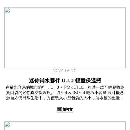
ohnoki 幫你一起解放雙手，開心出遊！ ✦ 喝手搖也能帥 飲料提杯
帶 2.0✓ 新色出擊，找到你的命定色系從經典3色，展開到讓人選擇
困難發作的8色，U.I.J 獨家聯名系列選用大受好評的透明扣件，只
有這裡才買得到的組合！日常色系，隨著心情更換，專屬的最佳單
品！ >> 橄欖綠、黑底金紋、沙色、淺灰、深灰黑點 反光色系，夜
間走在路上，兼具有型和安全！ >> 黑色、藍色、橘色 ✓ 伸縮自
如，彈性容納各種瓶口專利設計，提杯帶的口徑可根據杯型調整大
小，不再受限於單一杯型，一手就能提起所需的水分。無論是早餐
熱美式的咖啡杯、午休熱量補給的手搖飲品或是能裝溫熱水的保溫
瓶，都能帶著走！ ✓ 長短也能調整，使用情境彈性大升級採用獨家
設計的2.0新版，可以因應不同情境，調整長度與方向，挑戰提繩的
最大可能！ ✦ 輕便率性的手機繩系列日常裡常有忙著拿食物、飲
料，訊息響起的經驗，又或是戶外活動時，想以拍照紀錄生活，卻
2024-05-20
都在找尋手機時手忙腳亂，為了保持生活的優雅，延伸調節設計的
U.I.J 手機繩系列，這時候就能輕鬆解決你的煩惱！ ✓ 百搭人氣色
迷你補水夥伴 U.I.J 輕量保溫瓶
系淺灰、沙色、黑底金紋，適用各種穿搭！ ✓ 2種長度背繩- 不論
在補水容易的城市旅行，U.I.J × POKETLE，打造一款可輕易收納
掛脖或斜背都OK！腕繩- 隨手拎起輕鬆帶著走✓ 不可或缺的手機墊
於口袋的迷你真空保溫瓶。120ml & 180ml 輕巧小容量 設計概念
片連結手機繩與手機的必備零件，購買即贈！適用於大部份手機型
源自方便日常生活中，方便裝入小型包袋的大小，裝水後的重量也
號。 讓 U.I.J x ohnoki 系列成為你的日常幫手，率性生活，保持時
不到300g，隨身攜帶也無負擔！ 萬用大小，陪你度過各種情境 ✩
尚！✔ 飲料提杯帶 2.0✔ 手機繩系列
喜歡輕運動的你 ✩ 室內的瑜珈和抱石活動，不需要大量飲水，
閱讀內文
120ml 的容量剛剛好！✩ 時常通勤的你 ✩ 小尺寸收在隨身包包或口
袋裡更方便取用，通勤路上也別忘記補水！✩ 作為媽媽的你 ✩ 外出
需要泡奶粉時，輕量保溫瓶正是好幫手，不僅能保持溫度，且小巧
不佔空間，輕鬆帶出門！ 扣環設計，方便帶著走 特別的扣環設計，