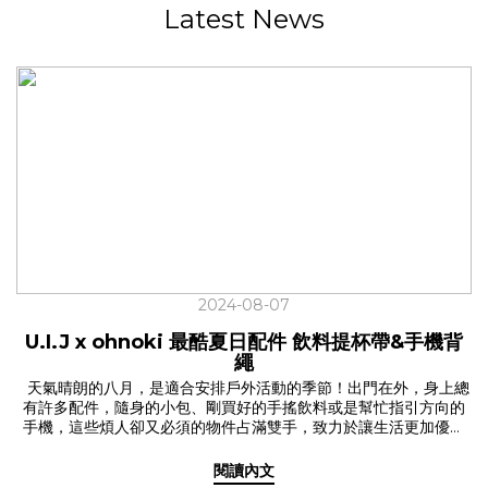
Latest News
2024-08-07
U.I.J x ohnoki 最酷夏日配件 飲料提杯帶&手機背
繩
天氣晴朗的八月，是適合安排戶外活動的季節！出門在外，身上總
有許多配件，隨身的小包、剛買好的手搖飲料或是幫忙指引方向的
手機，這些煩人卻又必須的物件占滿雙手，致力於讓生活更加優雅
的我們，曾推出「飲料提杯帶」大受好評，在愛友們瘋狂敲碗下，
我們再次與品牌朋友ohnoki 合作，升級了人氣定番「飲料提杯帶
閱讀內文
2.0」還推出了生活好幫手「手機背繩」！ 這個夏天，讓 U.I.J x