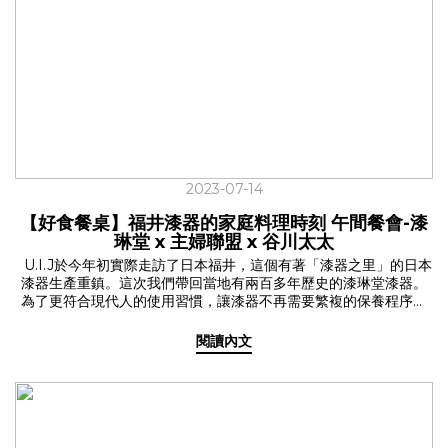
搭配輕巧的重量，方便掛在任何包袋上，隨時都能解放雙手！ 【迷
你補水夥伴】 U.I.J 輕量保溫瓶✔ U.I.J 三色限定販售✔ 120ml &
180ml 雙尺寸把輕量耐看的保溫瓶，帶進生活裡！
2023-07-14
【好食餐桌】福井漆器的家庭料理時刻 午間餐會-漆
琳堂 x 主婦聯盟 x 谷川太太
U.I.J於今年初實際走訪了日本福井，這個有著「漆器之里」的日本
漆器生產重鎮。這次我們帶回當地有兩百多年歷史的漆琳堂漆器。
為了更符合現代人的使用習慣，讓漆器不再需要繁複的保養程序，
加入了更多繽紛色彩，還能放入洗碗機內清洗。漆琳堂的漆器不僅
便利日常，同時交融著精湛的技藝、職人精神與手感溫度的工藝。
閱讀內文
延續著五月【谷川太太-收服全家人的獨家食譜】的食譜分享，於六
月初夏之際，我們再次邀請到了谷川太太與主婦聯盟合作社現身
U.I.J，利用台灣優質食材結合日本福井漆琳堂的漆器，透過視覺加
上味覺的五感體驗，一起來U.I.J好好吃飯，打造出一場日式家庭料
理的好食餐桌。 ✓用消費改善社會的主婦聯盟合作社 U.I.J的好食餐
桌不僅是場餐桌上的饗宴，更志在串聯起每一個共好的理念，成為