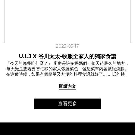
一個善的循環。 現代人為生活奔波，許多家庭很少好好坐下來吃頓
飯。怎樣吃是既健康又對環境友善？於是開始有人開始關注食材從
哪裡來，在意自己到底吃了什麼？號稱是全台灣最強媽媽聚集地的
主婦聯盟合作社，因為食安問題的屢次發生，開始集結了有健康概
念和環境意識的消費者們。 「一個人的聲音也許單薄，透過眾人的
集結與社會力的展現，一包米、一籃菜，我們相信消費可以改善社
會。」餐會的一開始，主婦聯盟合作社的代表曼妮娓娓道來主婦聯
盟合作社的故事。 所謂的從產地到餐桌可不是說說而已，餐會的食
2023-05-17
材挑選了來自屏東中央畜牧場的豬五花、花蓮富里的茉莉香米、嘉
義穀盛的有機味噌等，皆是主婦聯盟合作的社員，一步一腳印走訪
U.I.J X 谷川太太-收服全家人的獨家食譜
產地，實際與生展者對話、把關的食材。 「因為生產者瞭解合作社
「今天的晚餐吃什麼？」 廚房是許多媽媽們一整天待最久的地方，
的需求，特別選擇丘陵區用藥較少甚至不用農藥的米留給合作社。
每天光是想著要替忙碌的家人張羅菜色、發想菜單內容就很燒腦。
供給合作社米的產區在隱密的山裡，當地的生產者，多數是原住
在這種時候，如果有個簡單又方便的料理食譜就好了。U.I.J的特別
民，在耕種上幾乎不太用農藥或化學肥料，用自然的方式去栽種稻
企劃【每天都想吃的料理食譜】邀請到有兩位可愛女兒的谷川太
米。」主婦聯盟合作社的另一位夥伴慧蓓跟我們分享著這次餐會所
太，獻上她收服全家人的獨家食譜。 ☑️料理的重點其實在於…? 幾乎
享用的茉莉香米的由來。 從生產、加工、包裝、運送、使用到廢
閱讀內文
每天都會幫家人做飯的谷川太太，料理手腕來自於媽媽的真傳。谷
棄，選擇相對友善環境的產品，透過對生產環境的親近與了解，以
川太太分享著她的料理心法是「利用簡單的食材，快速的上一桌好
計畫性消費與合理價格給予在地生產者支持，也讓消費者在購買中
菜」每天做飯雖然辛苦，老實說偶爾也有發懶告假的時候，但料理
實踐綠色生活。 ✓日式家常料理精髓的「一汁一菜」 場景拉回到廚
查看更多
的真諦在於珍惜每一個平凡的小時刻，一起好好吃飯與家人共渡的
房，Ｕ.I.J三樓的共享廚房內氤氳瀰漫，一陣滷肉香撲鼻而來，湯鍋
溫暖時光才是樂趣所在。 ☑️輕鬆呈現日式家常料理精髓的「一汁一
內熱湯滾動伴隨著飄香而出的味噌香。主廚谷川太太氣定神閒地漫
菜」漆琳堂Rin & Co.漆餐器 這次谷川太太帶來了「日式東坡肉」與
步在廚房內，將料理一一盛入漆琳堂的漆器內。利用主婦聯盟合作
「洋蔥味噌湯」兩樣拿手家常菜。日常的家庭料理，只要有一碗
社提供的優質食材，打造出日式東坡肉，搭配季節時蔬與日式味噌
飯、一道菜和一碗內容豐富的湯，就很足夠。因為簡單，更讓人注
湯的日式家常料理。 ✓因為簡單，所以更讓人注重 「先生婚前是長
重好的食材。普通的美味，雖不起眼卻但能使人感到安心。 好好吃
期外食的人，這跟我原生家庭的飲食習慣不太一樣。於是婚後我儘