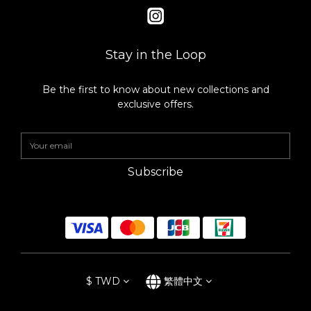
（去蒂頭綑綁即可） 薑片數片 白胡椒粒 辣椒1-2根 《調味》 醬油
100ml 清酒200ml 味醂150ml 冰糖一大匙 1. 熱鍋後放入豬五花，
將每一面都煎至上色後下青蔥與薑片嗆香，最後放入冰糖拌炒，增
添滷肉色澤。 2. 倒入所有的調味料、白蘿蔔、香菇、白胡椒粒、辣
Stay in the Loop
椒，並開中大火使煮滾後轉小火燉煮90分鐘。（可以用烘焙紙做一
個落蓋幫助入味上色） 3. 確認軟度，如果覺得還不夠可以再拉長時
間燉煮。達到理想軟度後關火，放入準備好的水煮蛋入鍋浸泡湯之
Be the first to know about new collections and
即可。 ｜洋蔥味噌湯｜ 洋蔥一顆 鴻禧菇一包 紅蘿蔔（切成小片
exclusive offers.
狀） 豆薯（切成小片狀） 栗子南瓜（切成一口狀） 味噌一大匙（依
喜好調整） 味醂一大匙 紅蘿蔔、豆薯切成小片狀，栗子南瓜則切成
適當大小。取一湯鍋，在鍋內放入切絲的洋蔥燉煮約五分鐘，再放
入紅蘿蔔、豆薯、鴻禧菇及栗子南瓜一起拌炒，待食材軟化後關火
再放入味噌與味醂，請依照喜好調整鹹度，起鍋後可以灑上一些青
Subscribe
蔥點綴。 ☑️每天都想使用的日本漆琳堂Rin & Co.漆器餐具 自從有
了兩個小孩之後，谷川太太對於挑選餐器的必要條件是「摔不壞、
多用途、可以放入洗碗機」同時還要兼具生活美感。 本來就有買過
木製漆器的谷川太太，一直苦惱於漆器的高貴而常常將其束之高
閣。實際接觸日本漆琳堂的Rin &Co漆器，繽紛的色彩馬上就牢牢
抓住孩子們的心，輕薄的樹脂素材完全沒有陶瓷器的厚重感，也不
怕摔落地面，家裡有小朋友使用上十分安心。理想中的餐器並非譁
眾取寵的樣式，而是日常實用又能兼具美感。每一件皆為日本職人
手工上漆的漆琳堂Rin &Co漆器，天然的生漆除了防燙，還兼具抗
$
TWD
繁體中文
菌、保溫等多重性能，最讓人驚艷的是「硬漆系列」居然還可以放
入洗碗機內清洗，讓漆器不再只是高貴的工藝品。 在生活中使用著
漆琳堂的Rin &Co漆器，就能深刻感受到這款漆器滲透於日常中