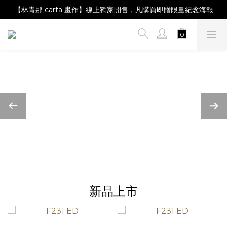
【Magazine B】單筆消費滿NT$2,000，即贈閱讀禮物明信片組
【林青那 carta 畫作】線上獨家開售，凡購買即贈限量紀念海報
【夏日降溫🧊對策單品】系列商品滿額現折 NT$300！
【Magazine B】單筆消費滿NT$2,000，即贈閱讀禮物明信片組
新品上市