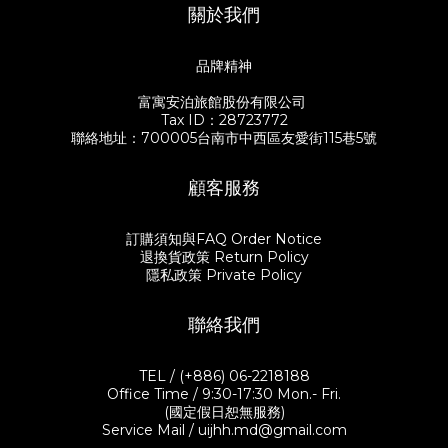
關於我們
飯，更要好好挑選一件餐器，器皿來自於U.I.J實際走訪日本福井百
量能煮就煮，不見得是少油少鹽，但吃進去到每一口都要很安
年老店漆琳堂的Rin & Co.系列漆器。渾圓可愛的小碗適合裝入熱呼
心。」 「雖然有時候也是會發懶叫Uber外送！笑」 谷川太太在餐
呼的湯品，天然生漆本身具有的抗熱性，裝入熱湯不易燙手，開口
會中跟大家分享著自己的料理心法。習慣在市場採買食材，不會特
品牌精神
稍寬的平碗則適合當作飯碗或是沙拉碗使用。 重頭戲的主菜「日式
別設定菜色，而是看到想吃的、在腦中有生出一道菜，就會把它買
東坡肉」，則挑選了寬度近20公分的深碗，被谷川太太笑稱是沙漠
回家了。谷川太太抱持著讓家人吃到健康料理的心意，雖不是天天
富寓安泊旅館股份有限公司
玫瑰紅的亮粉色，裝入東坡肉讓人眼睛為之一亮！深碗適合一家四
大菜，只要善用好的食材和簡單的食譜，再加上好的餐器，就能兼
Tax ID：28723772
口分菜用剛剛好，如果是一個人吃飯的話，亦有尺寸稍小的尺寸可
顧視覺與味覺，輕鬆端上一桌好菜。當然，最重要的是珍惜與身邊
聯絡地址：700005台南市中西區友愛街115巷5號
供挑選。 ☑️谷川家的soul food 日式東坡肉 有別於中式東坡肉，谷
的人一起度過每個平凡的小時刻。 生活就是細節的不斷堆疊，飲食
川太太更喜歡日式東坡肉呈現的清爽口感。日式東坡肉日文又叫
也一樣。食物有時候不只是食物，它不僅能填飽肚子，還常常喚回
「角煮」，四四方方的豬五花肉塊，橫切面清晰地展現着五層紋
生命當中的記憶。在六月初夏的午間，謝謝所有來參與好食餐桌的
顧客服務
理，未煮已經想像到它的口感。料理時會以日本酒、醬油、糖、味
每一位客人，與我們共同創造出一場縱橫於台日之間的餐桌風景。
醂，以及蔥、薑等香料蔬菜等為滷汁燉煮，滷到軟嫩的五花肉取一
也期盼透過餐會，透過使用感受到職人漆器手藝的美好，體驗福井
塊在飯上，澆上肉汁搭配燉軟的白蘿蔔。這道谷川家的招牌料理，
漆器的魅力，在優質的器具陪伴下度過美好的每一個時光。 【關於
訂購須知與FAQ Order Notice
讓谷川先生忙碌了一整天回到家，不到五分鐘就扒完一碗飯，果然
漆琳堂漆器】 https://www.uijshop.com.tw/zh-
退換貨政策 Return Policy
香噴噴的料理魔力無人可擋，馬上安撫了一家人飢腸轆轆的肚皮。
hant/categories/shitsurindo 【關於谷川太太的食譜】
隱私政策 Private Policy
☑️營養滿點的洋蔥味噌湯 有了一道好菜，當然要搭配一碗好湯。谷
https://www.uijshop.com.tw/blog/posts/uij-rinco-hiannn 【關
川家裡餐桌上常常出現的洋蔥味噌湯。谷川太太提到，煮味噌湯的
於主婦聯盟合作社】 https://www.hucc-coop.tw/
重點是要加入一些容易引出甜味的蔬菜，才會讓湯頭更顯濃郁。把
聯絡我們
洋蔥切絲、豆薯切片放入湯裡熬煮出甜味，再放入小孩們喜歡的南
瓜、紅蘿蔔與雪白菇，蔬菜吸滿了味噌的精華，單純鹹甜的味道天
天喝不膩。重點是快速就可上桌，可以說是全天下媽媽們最強大的
TEL / (+886) 06-2218188
後備支援。 小秘訣是記得要關火後再投入味噌，用大火滾過的味噌
Office Time / 9:30-17:30 Mon.- Fri.
反而會容易把苦味和澀味煮出來，會破壞原有的香氣和甜味。一鍋
(國定假日恕無服務)
熱呼呼的湯上桌囉。 ｜日式東坡肉｜ 豬五花肉切塊（約3-4cm) 白
Service Mail / uijhh.md@gmail.com
蘿蔔（切成厚半月形） 香菇（依喜好） 水煮蛋（依喜好） 青蔥兩隻