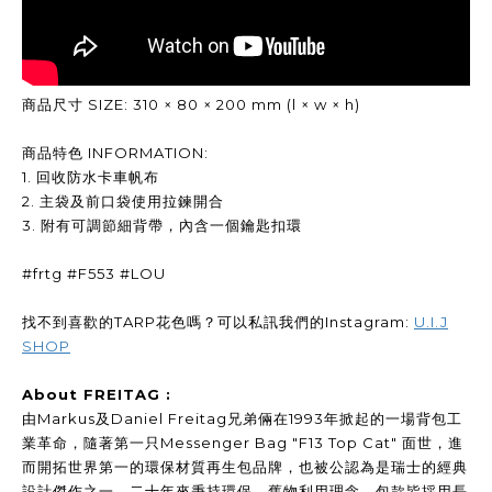
商品尺寸 SIZE: 310 × 80 × 200 mm (l × w × h)
商品特色 INFORMATION:
1. 回收防水卡車帆布
2. 主袋及前口袋使用拉鍊開合
3. 附有可調節細背帶，內含一個鑰匙扣環
#frtg #F553 #LOU
找不到喜歡的TARP花色嗎？可以私訊我們的Instagram:
U.I.J
SHOP
About FREITAG :
由Markus及Daniel Freitag兄弟倆在1993年掀起的一場背包工
業革命，隨著第一只Messenger Bag "F13 Top Cat" 面世，進
而開拓世界第一的環保材質再生包品牌，也被公認為是瑞士的經典
設計傑作之一。二十年來秉持環保、舊物利用理念，包款皆採用長