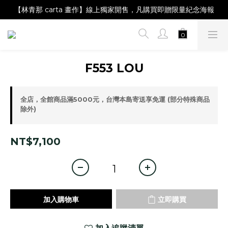
【Magazine B】單筆消費滿NT$2,000，即贈閱讀禮物明信片組
【林青那 carta 畫作】線上獨家開售，凡購買即贈限量紀念海報
【夏日降溫🧊對策單品】系列商品滿額現折 NT$300！
【Magazine B】單筆消費滿NT$2,000，即贈閱讀禮物明信片組
F553 LOU
全店，全館商品滿5000元，台灣本島寄送享免運 (部分特殊商品
除外)
NT$7,100
加入購物車
立即購買