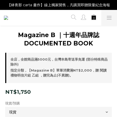
【Magazine B】單筆消費滿NT$2,000，即贈閱讀禮物明信片組
【林青那 carta 畫作】線上獨家開售，凡購買即贈限量紀念海報
【夏日降溫🧊對策單品】系列商品滿額現折 NT$300！
【Magazine B】單筆消費滿NT$2,000，即贈閱讀禮物明信片組
Magazine B ｜十週年品牌誌
DOCUMENTED BOOK
全店，全館商品滿5000元，台灣本島寄送享免運 (部分特殊商品
除外)
指定分類，【Magazine B】單筆消費滿NT$2,000，贈 閱讀
禮物明信片組 乙組 ，贈完為止(不累贈)。
NT$1,750
現貨/預購