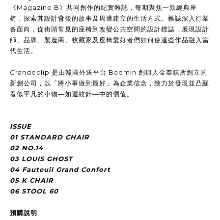
《Magazine B》共同創作的紀實雜誌，每期聚焦一款經典座
椅，探索其設計背後的故事及周遭建立的生活方式。雜誌深入行業
各面向，從街頭常見的座椅到改變公共空間的設計標誌，展現設計
師、品牌、製造商、收藏家及座椅愛好者們如何使這些作品融入當
代生活。
Grandeclip 是由韓國外送平台 Baemin 創辦人金奉鎮所創立的
新創公司，以「將小事做到最好」為企業信念，致力於發現並凸顯
看似平凡的小物—如迴紋針—中的價值。
ISSUE
01 STANDARD CHAIR
02 NO.14
03
LOUIS GHOST
04 Fauteuil Grand Confort
05
K CHAIR
06 STOOL 60
預購說明