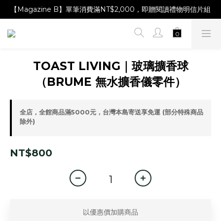
【Magazine B】單筆消費滿NT$2,000，即贈閱讀禮物明信片組
【Magazine B】單筆消費滿NT$2,000，即贈閱讀禮物明信片組
【林青那 carta 畫作】線上獨家開售，凡購買即贈限量紀念海報
【Magazine B】單筆消費滿NT$2,000，即贈閱讀禮物明信片組
TOAST LIVING｜玻璃擴香球
（BRUME 無水擴香儀零件）
全店，全館商品滿5000元，台灣本島寄送享免運 (部分特殊商品
除外)
NT$800
以優惠價加購商品