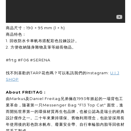
商品尺寸：190 × 95 mm (l × h)
商品特色：
1. 回收防水卡車帆布搭配彩色拉鍊設計。
2. 方便收納隨身雜物及筆等細長物品。
#frtg #F06 #SERENA
找不到喜歡的TARP花色嗎？可以私訊我們的Instagram:
U.I.J
SHOP
About FREITAG :
由Markus及Daniel Freitag兄弟倆在1993年掀起的一場背包工
業革命，隨著第一只Messenger Bag "F13 Top Cat" 面世，進
而開拓世界第一的環保材質再生包品牌，也被公認為是瑞士的經典
設計傑作之一。二十年來秉持環保、舊物利用理念，包款皆採用長
年使用後的彩色防水帆布、廢棄安全帶、自行車輪胎內胎等回收材
質手工製成。