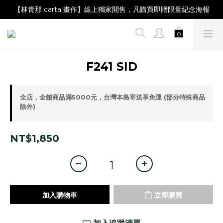
【Magazine B】單筆消費滿NT$2,000，即贈閱讀禮物明信片組
【林青那 carta 畫作】線上獨家開售，凡購買即贈限量紀念海報
【夏日降溫🧊對策單品】系列商品滿額現折 NT$300！
【Magazine B】單筆消費滿NT$2,000，即贈閱讀禮物明信片組
F241 SID
全店，全館商品滿5000元，台灣本島寄送享免運 (部分特殊商品
除外)
NT$1,850
加入購物車
立即購買