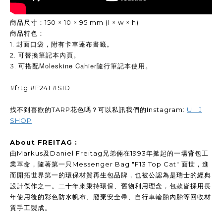
商品尺寸：150 × 10 × 95 mm (l × w × h)
商品特色：
1. 封面口袋，附有卡車蓬布書籤。
2. 可替換筆記本內頁。
Moleskine Cahier隨行筆記本使用
3. 可搭配
。
#frtg #F241 #SID
找不到喜歡的TARP花色嗎？可以私訊我們的Instagram:
U.I.J
SHOP
About FREITAG :
由Markus及Daniel Freitag兄弟倆在1993年掀起的一場背包工
業革命，隨著第一只Messenger Bag "F13 Top Cat" 面世，進
而開拓世界第一的環保材質再生包品牌，也被公認為是瑞士的經典
設計傑作之一。二十年來秉持環保、舊物利用理念，包款皆採用長
年使用後的彩色防水帆布、廢棄安全帶、自行車輪胎內胎等回收材
質手工製成。