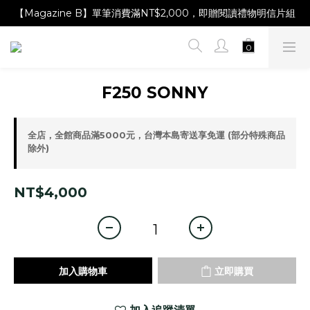
【Magazine B】單筆消費滿NT$2,000，即贈閱讀禮物明信片組
【Magazine B】單筆消費滿NT$2,000，即贈閱讀禮物明信片組
【林青那 carta 畫作】線上獨家開售，凡購買即贈限量紀念海報
【Magazine B】單筆消費滿NT$2,000，即贈閱讀禮物明信片組
F250 SONNY
全店，全館商品滿5000元，台灣本島寄送享免運 (部分特殊商品
除外)
NT$4,000
加入購物車
立即購買