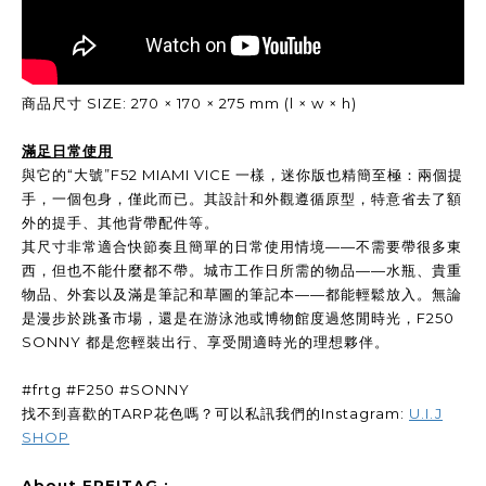
商品尺寸 SIZE: 270 × 170 × 275 mm (l × w × h)
滿足日常使用
與它的“大號”F52 MIAMI VICE 一樣，迷你版也精簡至極：兩個提
手，一個包身，僅此而已。其設計和外觀遵循原型，特意省去了額
外的提手、其他背帶配件等。
其尺寸非常適合快節奏且簡單的日常使用情境——不需要帶很多東
西，但也不能什麼都不帶。城市工作日所需的物品——水瓶、貴重
物品、外套以及滿是筆記和草圖的筆記本——都能輕鬆放入。無論
是漫步於跳蚤市場，還是在游泳池或博物館度過悠閒時光，F250
SONNY 都是您輕裝出行、享受閒適時光的理想夥伴。
#frtg #F250 #SONNY
找不到喜歡的TARP花色嗎？可以私訊我們的Instagram:
U.I.J
SHOP
About FREITAG :