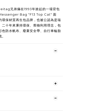
 Freitag兄弟倆在1993年掀起的一場背包
nger Bag "F13 Top Cat" 面
的環保材質再生包品牌，也被公認為是瑞
。二十年來秉持環保、舊物利用理念，包
彩色防水帆布、廢棄安全帶、自行車輪胎
成。