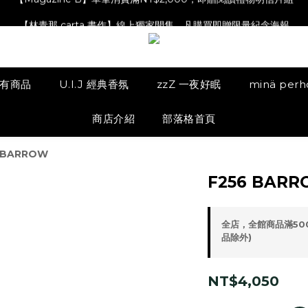
【Magazine B】單筆消費滿NT$2,000，即贈閱讀禮物明信片組
【林青那 carta 畫作】線上獨家開售，凡購買即贈限量紀念海報
【夏日降溫🧊對策單品】系列商品滿額現折 NT$300！
【Magazine B】單筆消費滿NT$2,000，即贈閱讀禮物明信片組
有商品
U.I.J 經典香氛
zzZ 一夜好眠
minä per
商店介紹
部落格首頁
 BARROW
F256 BAR
全店，全館商品滿50
品除外)
NT$4,050