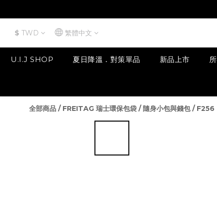
$
TWD
繁體中文
U.I.J SHOP
夏日降溫．對策單品
新品上市
所
全部商品
/
FREITAG 瑞士環保包袋
/
隨身小包與錢包
/
F256