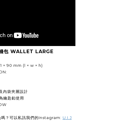
錢包 WALLET LARGE
 × 90 mm (l × w × h)
ON:
口及內袋夾層設計
做為鑰匙釦使用
ROW
嗎？可以私訊我們的Instagram:
U.I.J