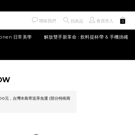
聯絡我們
會員登入
找商品
honen 日常美學
解放雙手新革命 : 飲料提杯帶 & 手機掛繩
立即購買
ROW
00元，台灣本島寄送享免運 (部分特殊商