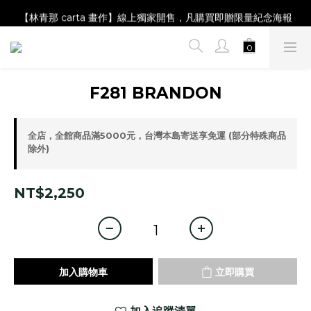
【Magazine B】單筆消費滿NT$2,000，即贈閱讀禮物明信片組
【林青那 carta 畫作】線上獨家開售，凡購買即贈限量紀念海報
【夏日降溫🧊對策單品】系列商品滿額現折 NT$300！
【Magazine B】單筆消費滿NT$2,000，即贈閱讀禮物明信片組
F281 BRANDON
全店，全館商品滿5000元，台灣本島寄送享免運 (部分特殊商品
除外)
NT$2,250
加入購物車
立即購買