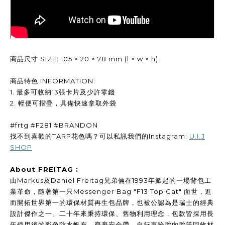
商品尺寸 SIZE: 105 × 20 × 78 mm (l × w × h)
商品特色 INFORMATION:
1. 最多可收納13張卡片及少許零錢
2. 輕便可摺疊，具備快速拿取外袋
#frtg #F281 #BRANDON
找不到喜歡的TARP花色嗎？可以私訊我們的Instagram:
U.I.J
SHOP
About FREITAG :
由Markus及Daniel Freitag兄弟倆在1993年掀起的一場背包工
業革命，隨著第一只Messenger Bag "F13 Top Cat" 面世，進
而開拓世界第一的環保材質再生包品牌，也被公認為是瑞士的經典
設計傑作之一。二十年來秉持環保、舊物利用理念，包款皆採用長
年使用後的彩色防水帆布、廢棄安全帶、自行車輪胎內胎等回收材