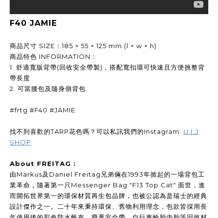
F40 JAMIE
商品尺寸 SIZE：185 × 55 × 125 mm (l × w × h)
商品特色 INFORMATION：
1. 舒適寬版背帶(回收安全帶製)，搭配寬扣環可快速且方便挑整背
帶長度
2. 可當腰包及隨身側背包
#frtg #F40 #JAMIE
找不到喜歡的TARP花色嗎？可以私訊我們的Instagram:
U.I.J
SHOP
About FREITAG :
由Markus及Daniel Freitag兄弟倆在1993年掀起的一場背包工
業革命，隨著第一只Messenger Bag "F13 Top Cat" 面世，進
而開拓世界第一的環保材質再生包品牌，也被公認為是瑞士的經典
設計傑作之一。二十年來秉持環保、舊物利用理念，包款皆採用長
年使用後的彩色防水帆布、廢棄安全帶、自行車輪胎內胎等回收材