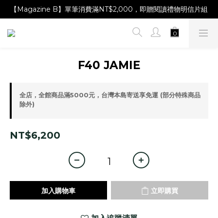
【Magazine B】單筆消費滿NT$2,000，即贈閱讀禮物明信片組
【Magazine B】單筆消費滿NT$2,000，即贈閱讀禮物明信片組
【林青那 carta 畫作】線上獨家開售，凡購買即贈限量紀念海報
【Magazine B】單筆消費滿NT$2,000，即贈閱讀禮物明信片組
F40 JAMIE
全店，全館商品滿5000元，台灣本島寄送享免運 (部分特殊商品
除外)
NT$6,200
加入購物車
立即購買