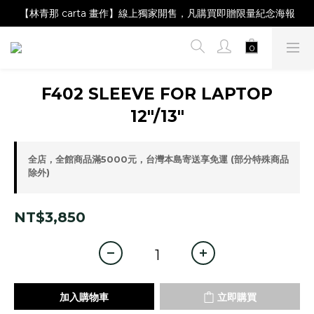
【Magazine B】單筆消費滿NT$2,000，即贈閱讀禮物明信片組
【林青那 carta 畫作】線上獨家開售，凡購買即贈限量紀念海報
【夏日降溫🧊對策單品】系列商品滿額現折 NT$300！
【Magazine B】單筆消費滿NT$2,000，即贈閱讀禮物明信片組
F402 SLEEVE FOR LAPTOP
12"/13"
全店，全館商品滿5000元，台灣本島寄送享免運 (部分特殊商品
除外)
NT$3,850
加入購物車
立即購買