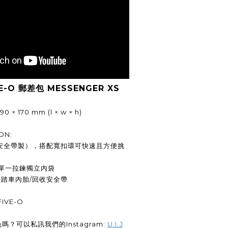
VE-O 郵差包 MESSENGER XS
 × 170 mm (l × w × h)
ON:
收安全帶製），搭配寬扣環可快速且方便挑
附單一拉鍊獨立內袋
腳踏車內胎/回收安全帶
IFIVE-O
嗎？可以私訊我們的Instagram:
U.I.J