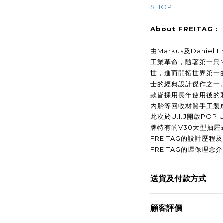
SHOP
About FREITAG :
由Markus及Daniel
工業革命，隨著第一只Messe
世，進而開拓世界第一
士的經典設計傑作之一
款皆採用長年使用後的
內胎等回收材質手工製
此次於U.I.J開啟PO
牌特有的V30大型抽
FREITAG的設計歷
FREITAG的環保理
送貨及付款方式
顧客評價