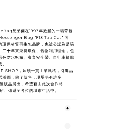
 Freitag兄弟倆在1993年掀起的一場背包
nger Bag "F13 Top Cat" 面
的環保材質再生包品牌，也被公認為是瑞
。二十年來秉持環保、舊物利用理念，包
彩色防水帆布、廢棄安全帶、自行車輪胎
成。
P UP SHOP，延續一貫工業風格，引進品
屜式牆面，除了販售，現場另有許多
程及絕版品展出，希望藉由此次合作將
念介紹、傳遞至各位的城市生活中。