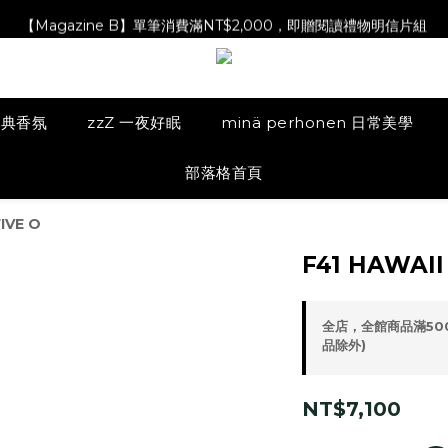
【Magazine B】單筆消費滿NT$2,000，即贈閱讀禮物明信片組
【Magazine B】單筆消費滿NT$2,000，即贈閱讀禮物明信片組
【林青那 carta 畫作】線上獨家開售，凡購買即贈限量紀念海報
【Magazine B】單筆消費滿NT$2,000，即贈閱讀禮物明信片組
 經典香氛
zzZ 一夜好眠
minä perhonen 日常美學
部落格首頁
FIVE O
F41 HAWAII
全店，全館商品滿50
品除外)
NT$7,100