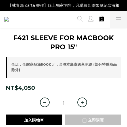
【Magazine B】單筆消費滿NT$2,000，即贈閱讀禮物明信片組
【林青那 carta 畫作】線上獨家開售，凡購買即贈限量紀念海報
【夏日降溫🧊對策單品】系列商品滿額現折 NT$300！
【Magazine B】單筆消費滿NT$2,000，即贈閱讀禮物明信片組
F421 SLEEVE FOR MACBOOK
PRO 15"
全店，全館商品滿5000元，台灣本島寄送享免運 (部分特殊商品
除外)
NT$4,050
加入購物車
立即購買