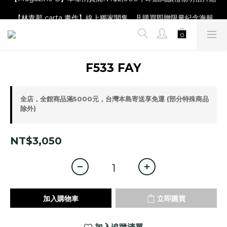
【Magazine B】單筆消費滿NT$2,000，即贈閱讀禮物明信片組
【林青那 carta 畫作】線上獨家開售，凡購買即贈限量紀念海報
【夏日降溫🧊對策單品】系列商品滿額現折 NT$300！
【Magazine B】單筆消費滿NT$2,000，即贈閱讀禮物明信片組
F533 FAY
全店，全館商品滿5000元，台灣本島寄送享免運 (部分特殊商品
除外)
NT$3,050
加入購物車
立即購買