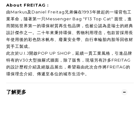
About FREITAG :
由Markus及Daniel Freitag兄弟倆在1993年掀起的一場背包工
業革命，隨著第一只Messenger Bag "F13 Top Cat" 面世，進
而開拓世界第一的環保材質再生包品牌，也被公認為是瑞士的經典
設計傑作之一。二十年來秉持環保、舊物利用理念，包款皆採用長
年使用後的彩色防水帆布、廢棄安全帶、自行車輪胎內胎等回收材
質手工製成。
此次於U.I.J開啟POP UP SHOP，延續一貫工業風格，引進品牌
特有的V30大型抽屜式牆面，除了販售，現場另有許多FREITAG
的設計歷程介紹及絕版品展出，希望藉由此次合作將FREITAG的
環保理念介紹、傳遞至各位的城市生活中。
了解更多