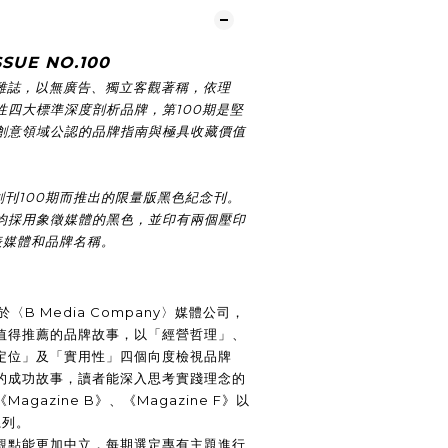
SSUE NO.100
》雜誌，以無廣告、獨立客觀著稱，依理
性四大標準深度剖析品牌，第100期是堅
創意領域公認的品牌指南與極具收藏價值
創刊100期而推出的限量版黑色紀念刊。
均採用象徵媒體的黑色，並印有兩個壓印
表媒體和品牌名稱。
屬於〈B Media Company〉媒體公司，
值得推薦的品牌故事，以「經營哲理」、
定位」及「實用性」四個向度檢視品牌
的成功故事，讀者能深入思考實踐理念的
gazine B》、《Magazine F》以
系列。
觀點能更加中立，每期選定專有主題進行