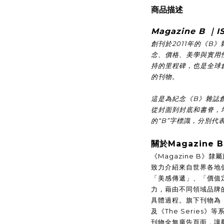
商品描述
Magazine B ｜
I
創刊於2011年的《B
念、價格、美學與實用
持的里程碑，也是全球
的刊物。
這是為紀念《B》雜誌
從封面到封底和書脊，
的“B”字標識，分別代
關於Magazine B
《Magazine B》隸
致力介紹來自世界各地
「美感傳遞」、「價值
力，藉由不同領域品牌
具體過程。旗下刊物為《Ma
及《The Series》等
刊物全無廣告頁面，讓