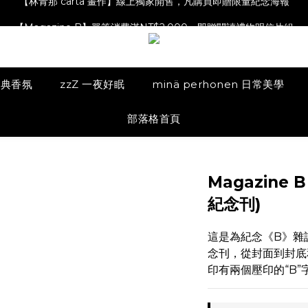
【Magazine B】單筆消費滿NT$2,000，即贈閱讀禮物明信片組
【Magazine B】單筆消費滿NT$2,000，即贈閱讀禮物明信片組
 經典香氛
zzZ 一夜好眠
minä perhonen 日常美學
部落格首頁
Magazine
紀念刊)
這是為紀念《B》雜
念刊，從封面到封底
印有兩個壓印的“B