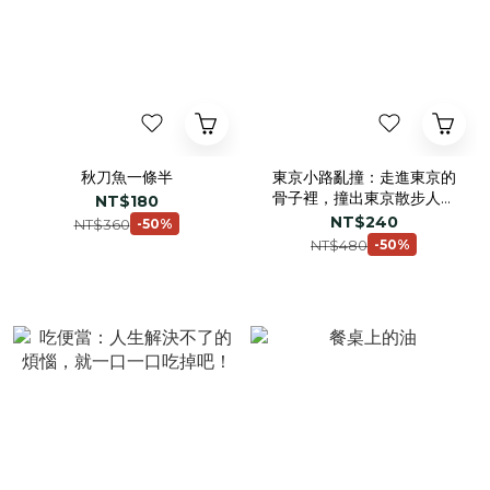
秋刀魚一條半
東京小路亂撞：走進東京的
骨子裡，撞出東京散步人的
NT$180
日常風景！
NT$240
NT$360
-50%
NT$480
-50%