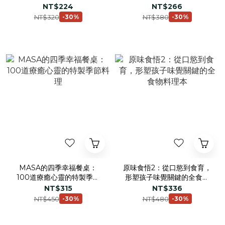
酒、釀啤酒的小知識
NT$224
NT$266
NT$320
NT$380
-30%
-30%
MASA的四季幸福餐桌：
原味食悟2：從口慾到食育，
100道療癒心靈的特製季節
形塑孩子味覺關鍵的全食物
料理
料理本
NT$315
NT$336
NT$450
NT$480
-30%
-30%