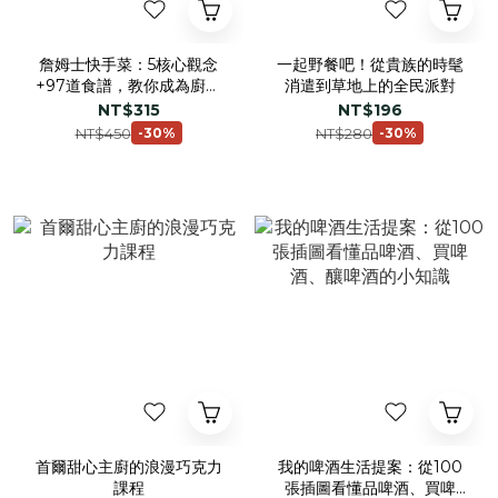
詹姆士快手菜：5核心觀念
一起野餐吧！從貴族的時髦
+97道食譜，教你成為廚房
消遣到草地上的全民派對
裡的時間管理大師
NT$315
NT$196
NT$450
NT$280
-30%
-30%
首爾甜心主廚的浪漫巧克力
我的啤酒生活提案：從100
課程
張插圖看懂品啤酒、買啤