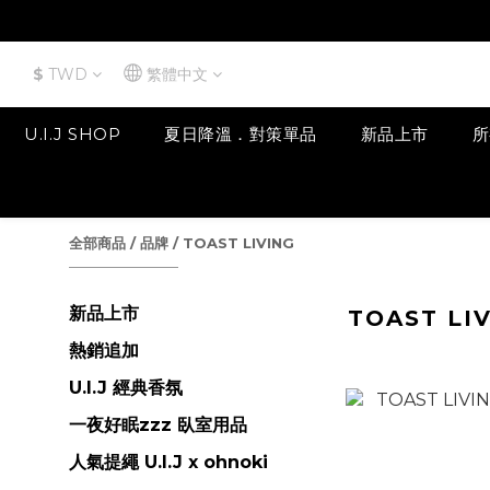
$
TWD
繁體中文
U.I.J SHOP
夏日降溫．對策單品
新品上市
所
全部商品
/
品牌
/
TOAST LIVING
新品上市
TOAST LI
熱銷追加
U.I.J 經典香氛
一夜好眠zzz 臥室用品
人氣提繩 U.I.J x ohnoki