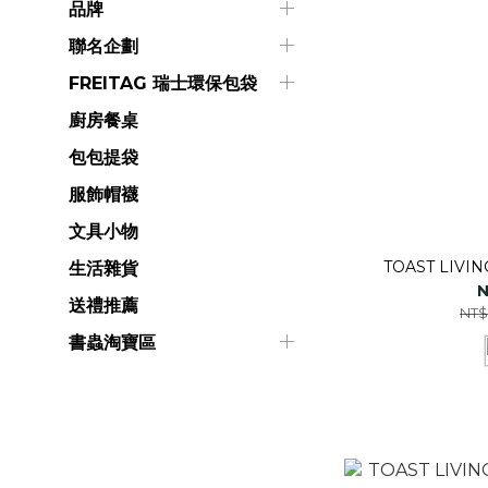
品牌
聯名企劃
FREITAG 瑞士環保包袋
廚房餐桌
包包提袋
服飾帽襪
文具小物
TOAST LIV
生活雜貨
N
送禮推薦
NT$
書蟲淘寶區