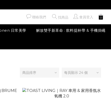
聯絡我們
會員登入
找商品
honen 日常美學
解放雙手新革命 : 飲料提杯帶 & 手機掛繩
商品排序
每頁顯示 24 個