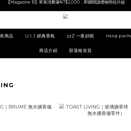
【Magazine B】單筆消費滿NT$2,000，即贈閱讀禮物明信片組
【林青那 carta 畫作】線上獨家開售，凡購買即贈限量紀念海報
【夏日降溫🧊對策單品】系列商品滿額現折 NT$300！
【Magazine B】單筆消費滿NT$2,000，即贈閱讀禮物明信片組
有商品
U.I.J 經典香氛
zzZ 一夜好眠
minä per
商店介紹
部落格首頁
VING